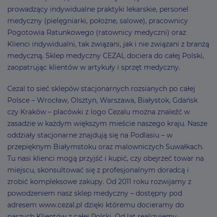
prowadzący indywidualne praktyki lekarskie, personel
medyczny (pielęgniarki, położne, salowe), pracownicy
Pogotowia Ratunkowego (ratownicy medyczni) oraz
Klienci indywidualni, tak związani, jak i nie związani z branżą
medyczną. Sklep medyczny CEZAL dociera do całej Polski,
zaopatrując klientów w artykuły i sprzęt medyczny.
Cezal to sieć sklepów stacjonarnych rozsianych po całej
Polsce – Wrocław, Olsztyn, Warszawa, Białystok, Gdańsk
czy Kraków – placówki z logo Cezalu można znaleźć w
zasadzie w każdym większym mieście naszego kraju. Nasze
oddziały stacjonarne znajdują się na Podlasiu – w
przepięknym Białymstoku oraz malowniczych Suwałkach.
Tu nasi klienci mogą przyjść i kupić, czy obejrzeć towar na
miejscu, skonsultować się z profesjonalnym doradcą i
zrobić kompleksowe zakupy. Od 2011 roku rozwijamy z
powodzeniem nasz sklep medyczny – dostępny pod
adresem www.cezal.pl dzięki któremu docieramy do
naszych Klientów z całej Polski. Od lat realizujemy