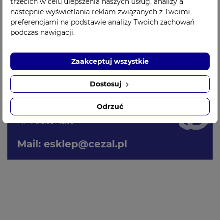
trzecich w celu ulepszenia naszych usług, analizy a
opakowanie jednostkowe 100 sztuk
nastepnie wyświetlania reklam związanych z Twoimi
preferencjami na podstawie analizy Twoich zachowań
podczas nawigacji.
DANE TECHNICZNE:
Zaakceptuj wszystkie
Dostosuj
Szybki kontakt
Odrzuć
Tel: +48 518 805 648
Pn - Pt: 8:00 - 16:00
Mail:
esklep@cezal.pl