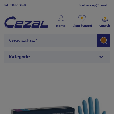
Tel: 518805648
Mail:
esklep@cezal.pl
0
0
Konto
Lista życzeń
Koszyk
expand_more
Kategorie