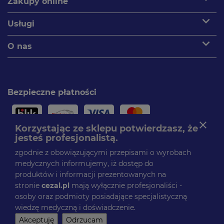
Zakupy online
expand_more
Usługi
expand_more
O nas
Bezpieczne płatności
close
Korzystając ze sklepu potwierdzasz, że
jesteś profesjonalistą.
Paczki dostarczamy
zgodnie z obowiązującymi przepisami o wyrobach
medycznych informujemy, iż dostęp do
produktów i informacji prezentowanych na
stronie
cezal.pl
mają wyłącznie profesjonaliści -
Obserwuj nas
osoby oraz podmioty posiadające specjalistyczną
Facebook
wiedzę medyczną i doświadczenie.