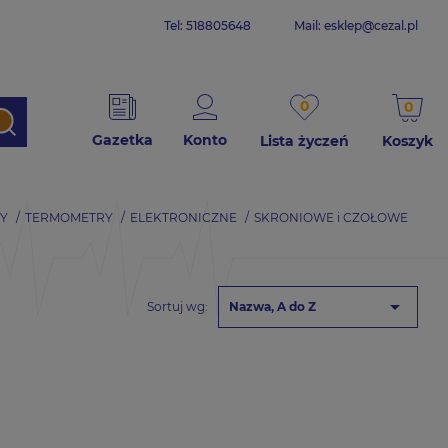
Tel: 518805648
Mail:
esklep@cezal.pl
0
0
Gazetka
Konto
Lista życzeń
Koszyk
Y
TERMOMETRY
ELEKTRONICZNE
SKRONIOWE i CZOŁOWE

Sortuj wg:
Nazwa, A do Z