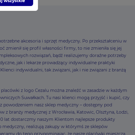
j wszystkie
otrzebne akcesoria i sprzęt medyczny. Po przekształceniu w
mienił się profil własności firmy, to nie zmieniła się jej
mpleksowych rozwiązań, bądź realizujemy doraźne potrzeby
czne, jak i lekarze prowadzący indywidualne praktyki
enci indywidualni, tak związani, jak i nie związani z branżą
 – placówki z logo Cezalu można znaleźć w zasadzie w każdym
niczych Suwałkach. Tu nasi klienci mogą przyjść i kupić, czy
my z powodzeniem nasz sklep medyczny – dostępny pod
ów z branży medycznej z Wrocławia, Katowic, Olsztyna, Łodzi,
0 lat dostarczmy naszym Klientom najlepsze produkty
lep medyczny, realizują zakupy w którymś ze sklepów
ęcamy do tego przypominając, że nasze placówki mieszczą