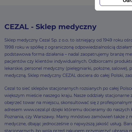
Odr
CEZAL - Sklep medyczny
Sklep medyczny Cezal Sp. z o.o. to istniejący od 1949 roku 
1998 roku w spółkę z ograniczoną odpowiedzialnością działamy 
podstawowa forma działania – nadal zaopatrujemy branżę me
pacjentów czy klientów indywidualnych. Odbiorcami produktó
lekarskie, personel medyczny (pielęgniarki, położne, salowe),
medyczną. Sklep medyczny CEZAL dociera do całej Polski, zao
Cezal to sieć sklepów stacjonarnych rozsianych po całej Pol
większym mieście naszego kraju. Nasze oddziały stacjonarne z
obejrzeć towar na miejscu, skonsultować się z profesjonaln
adresem www.cezal.pl dzięki któremu docieramy do naszych Kli
Poznania, czy Warszawy. Mamy mnóstwo zamówień także z mni
medyczne, dbając jednocześnie o najwyższą jakość usług. Bard
stacjonarnych, bo wolą przed zakupem przymierzyć ubrania