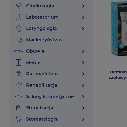
chevron_right
ginekologia
chevron_right
laboratorium
chevron_right
laryngologia
macierzyństwo
chevron_right
obuwie
chevron_right
meble
Termome
chevron_right
ratownictwo
czołowy
chevron_right
rehabilitacja
chevron_right
salony kosmetyczne
chevron_right
sterylizacja
chevron_right
stomatologia