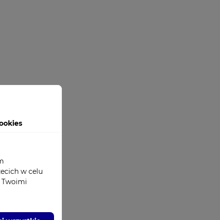
ookies
om
zecich w celu
z Twoimi