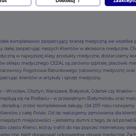
zuć
Dostosuj
Zaakceptu
ośrodek kompleksowo zaopatrujący branżę medyczną we wszelkie p
dalej zaopatrując naszych Klientów w akcesoria medyczne. Choć z
dyczną w najwyższej klasy produkty medyczne, dostarczamy ko
w sklepu medycznego CEZAL są zarówno szpitale, placówki medy
 pracownicy Pogotowia Ratunkowego (ratownicy medyczni) oraz Kli
patrując klientów w artykuły i sprzęt medyczny.
sce – Wrocław, Olsztyn, Warszawa, Białystok, Gdańsk czy Kraków
najdują się na Podlasiu – w przepięknym Białymstoku oraz malow
ym doradcą i zrobić kompleksowe zakupy. Od 2011 roku rozwija
entów z całej Polski. Od lat realizujemy zamówienia dla klient
ejszych miejscowości – jesteśmy dumni z tego, że od ponad 6
zo często Klienci, którzy trafili do nas poprzez internetowy sk
 medyczne, bądź dopasować odpowiednie obuwie medyczne. Zach