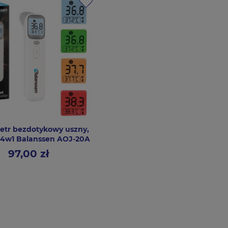
tr bezdotykowy uszny,
 4w1 Balanssen AOJ-20A
97,00 zł
Cena