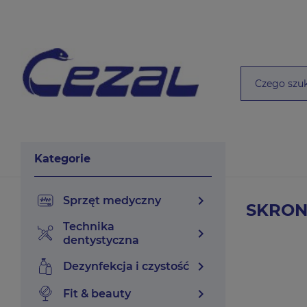
Kategorie
chevron_right
sprzęt medyczny
SKRON
technika
chevron_right
dentystyczna
chevron_right
dezynfekcja i czystość
chevron_right
fit & beauty