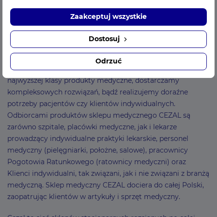
wszelkie potrzebne akcesoria i sprzęt medyczny. Po
Zaakceptuj wszystkie
przekształceniu w 1998 roku w spółkę z ograniczoną
odpowiedzialnością działamy dalej zaopatrując naszych
Dostosuj
Klientów w akcesoria medyczne. Choć zmienił się profil
własności firmy, to nie zmieniła się jej podstawowa forma
Odrzuć
działania – nadal zaopatrujemy branżę medyczną w
najwyższej klasy produkty medyczne, dostarczamy
kompleksowych rozwiązań, bądź realizujemy doraźne
potrzeby pacjentów czy klientów indywidualnych.
Odbiorcami produktów sklepu medycznego CEZAL są
zarówno szpitale, placówki medyczne, jak i lekarze
prowadzący indywidualne praktyki lekarskie, personel
medyczny (pielęgniarki, położne, salowe), pracownicy
Pogotowia Ratunkowego (ratownicy medyczni) oraz
Klienci indywidualni, tak związani, jak i nie związani z branżą
medyczną. Sklep medyczny CEZAL dociera do całej Polski,
zaopatrując klientów w artykuły i sprzęt medyczny.