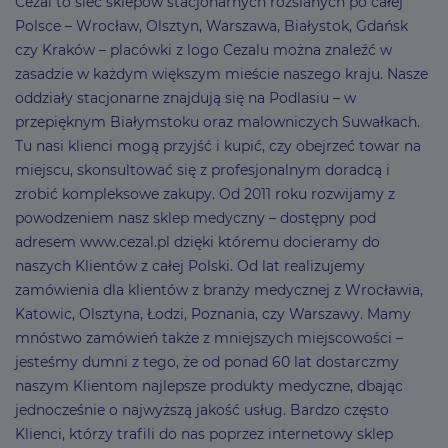
Cezal to sieć sklepów stacjonarnych rozsianych po całej
Polsce – Wrocław, Olsztyn, Warszawa, Białystok, Gdańsk
czy Kraków – placówki z logo Cezalu można znaleźć w
zasadzie w każdym większym mieście naszego kraju. Nasze
oddziały stacjonarne znajdują się na Podlasiu – w
przepięknym Białymstoku oraz malowniczych Suwałkach.
Tu nasi klienci mogą przyjść i kupić, czy obejrzeć towar na
miejscu, skonsultować się z profesjonalnym doradcą i
zrobić kompleksowe zakupy. Od 2011 roku rozwijamy z
powodzeniem nasz sklep medyczny – dostępny pod
adresem www.cezal.pl dzięki któremu docieramy do
naszych Klientów z całej Polski. Od lat realizujemy
zamówienia dla klientów z branży medycznej z Wrocławia,
Katowic, Olsztyna, Łodzi, Poznania, czy Warszawy. Mamy
mnóstwo zamówień także z mniejszych miejscowości –
jesteśmy dumni z tego, że od ponad 60 lat dostarczmy
naszym Klientom najlepsze produkty medyczne, dbając
jednocześnie o najwyższą jakość usług. Bardzo często
Klienci, którzy trafili do nas poprzez internetowy sklep