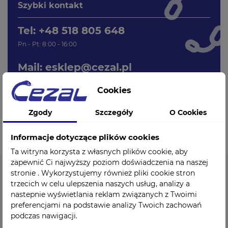
Szybki kontakt
Tel: +48 518 805 648
Pn - Pt: 8:00 - 16:00
Mail:
esklep@cezal.pl
Cookies
Zgody
Szczegóły
O Cookies
Informacje dotyczące plików cookies
Ta witryna korzysta z własnych plików cookie, aby
zapewnić Ci najwyższy poziom doświadczenia na naszej
stronie . Wykorzystujemy również pliki cookie stron
trzecich w celu ulepszenia naszych usług, analizy a
CEZAL - Sklep medyczny
nastepnie wyświetlania reklam związanych z Twoimi
preferencjami na podstawie analizy Twoich zachowań
Sklep medyczny Cezal Sp. z o.o. to istniejący od 1949 roku
podczas nawigacji.
ośrodek kompleksowo zaopatrujący branżę medyczną we