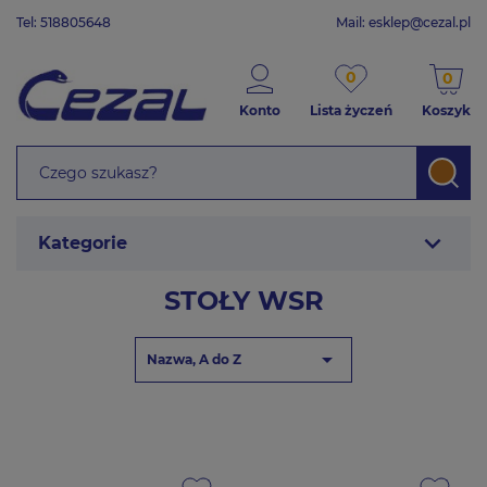
Tel: 518805648
Mail:
esklep@cezal.pl
0
0
Konto
Lista życzeń
Koszyk
expand_more
Kategorie
STOŁY WSR

Nazwa, A do Z