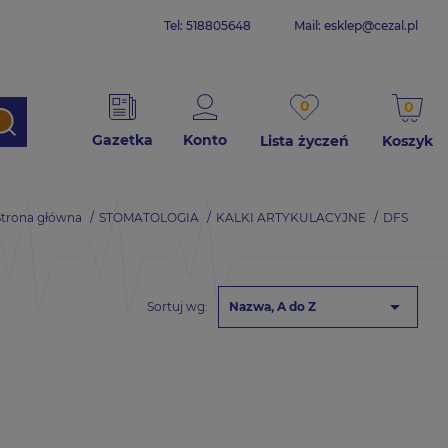
Tel: 518805648
Mail:
esklep@cezal.pl
0
0
Gazetka
Konto
Lista życzeń
Koszyk
Strona główna
STOMATOLOGIA
KALKI ARTYKULACYJNE
DFS

Sortuj wg:
Nazwa, A do Z