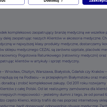
zuć
Dostosuj
Zaakceptu
ośrodek kompleksowo zaopatrujący branżę medyczną we wszelkie p
dalej zaopatrując naszych Klientów w akcesoria medyczne. Choć z
dyczną w najwyższej klasy produkty medyczne, dostarczamy ko
w sklepu medycznego CEZAL są zarówno szpitale, placówki medy
 pracownicy Pogotowia Ratunkowego (ratownicy medyczni) oraz Kli
patrując klientów w artykuły i sprzęt medyczny.
sce – Wrocław, Olsztyn, Warszawa, Białystok, Gdańsk czy Kraków
najdują się na Podlasiu – w przepięknym Białymstoku oraz malow
ym doradcą i zrobić kompleksowe zakupy. Od 2011 roku rozwija
entów z całej Polski. Od lat realizujemy zamówienia dla klient
ejszych miejscowości – jesteśmy dumni z tego, że od ponad 6
zo często Klienci, którzy trafili do nas poprzez internetowy sk
 medyczne, bądź dopasować odpowiednie obuwie medyczne. Zach