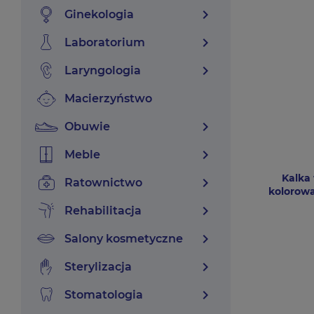
chevron_right
ginekologia
chevron_right
laboratorium
chevron_right
laryngologia
macierzyństwo
chevron_right
obuwie
chevron_right
meble
Kalka
chevron_right
ratownictwo
kolorow
chevron_right
rehabilitacja
chevron_right
salony kosmetyczne
chevron_right
sterylizacja
chevron_right
stomatologia