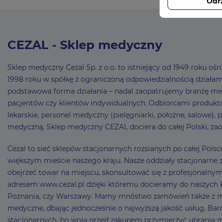
Odr
CEZAL - Sklep medyczny
Sklep medyczny Cezal Sp. z o.o. to istniejący od 1949 roku 
1998 roku w spółkę z ograniczoną odpowiedzialnością działamy 
podstawowa forma działania – nadal zaopatrujemy branżę me
pacjentów czy klientów indywidualnych. Odbiorcami produktó
lekarskie, personel medyczny (pielęgniarki, położne, salowe),
medyczną. Sklep medyczny CEZAL dociera do całej Polski, zao
Cezal to sieć sklepów stacjonarnych rozsianych po całej Pol
większym mieście naszego kraju. Nasze oddziały stacjonarne z
obejrzeć towar na miejscu, skonsultować się z profesjonaln
adresem www.cezal.pl dzięki któremu docieramy do naszych Kli
Poznania, czy Warszawy. Mamy mnóstwo zamówień także z mni
medyczne, dbając jednocześnie o najwyższą jakość usług. Bard
stacjonarnych, bo wolą przed zakupem przymierzyć ubrania