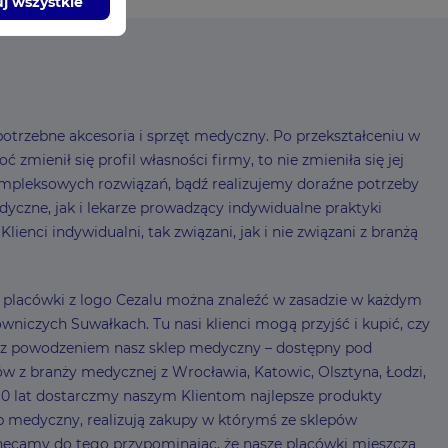
j wszystkie
otrzebne akcesoria i sprzęt medyczny. Po przekształceniu w
mienił się profil własności firmy, to nie zmieniła się jej
mpleksowych rozwiązań, bądź realizujemy doraźne potrzeby
czne, jak i lekarze prowadzący indywidualne praktyki
enci indywidualni, tak związani, jak i nie związani z branżą
 – placówki z logo Cezalu można znaleźć w zasadzie w każdym
niczych Suwałkach. Tu nasi klienci mogą przyjść i kupić, czy
my z powodzeniem nasz sklep medyczny – dostępny pod
ów z branży medycznej z Wrocławia, Katowic, Olsztyna, Łodzi,
0 lat dostarczmy naszym Klientom najlepsze produkty
lep medyczny, realizują zakupy w którymś ze sklepów
ęcamy do tego przypominając, że nasze placówki mieszczą