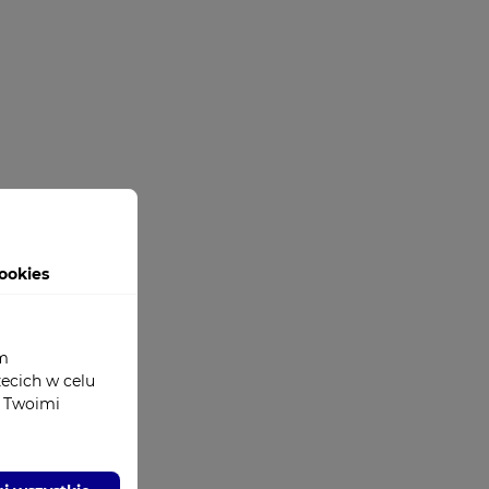
ookies
om
zecich w celu
z Twoimi