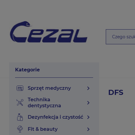
Kategorie
chevron_right
sprzęt medyczny
DFS
technika
chevron_right
dentystyczna
chevron_right
dezynfekcja i czystość
chevron_right
fit & beauty