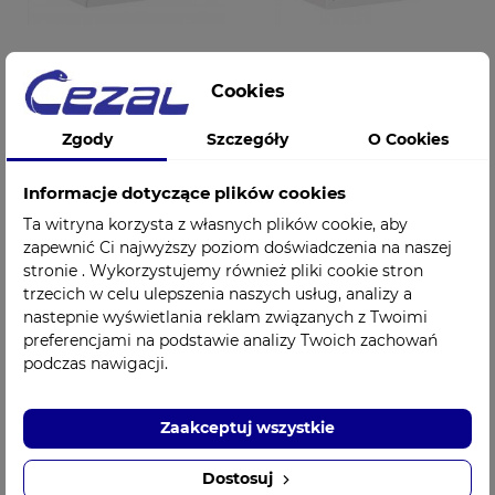
Szafka wewnętrzna
Szafka wewnętrzna
Cookies
na DEFIBRYLATOR
na DEFIBRYLATOR
biała na kluczyk ASB
biała na magnes ASB
Zgody
Szczegóły
O Cookies
279,00 zł
279,00 zł
Cena
Cena
Informacje dotyczące plików cookies
Ta witryna korzysta z własnych plików cookie, aby
zapewnić Ci najwyższy poziom doświadczenia na naszej
stronie . Wykorzystujemy również pliki cookie stron
trzecich w celu ulepszenia naszych usług, analizy a
nastepnie wyświetlania reklam związanych z Twoimi
preferencjami na podstawie analizy Twoich zachowań
podczas nawigacji.
Zaakceptuj wszystkie
Dostosuj