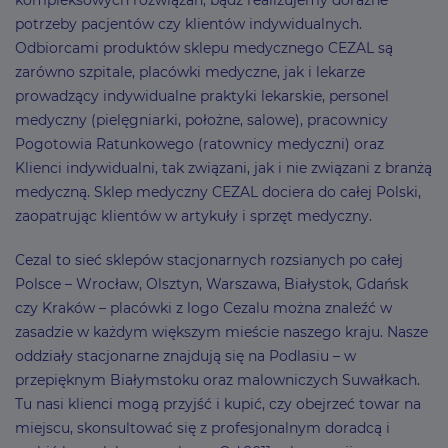
kompleksowych rozwiązań, bądź realizujemy doraźne
potrzeby pacjentów czy klientów indywidualnych.
Odbiorcami produktów sklepu medycznego CEZAL są
zarówno szpitale, placówki medyczne, jak i lekarze
prowadzący indywidualne praktyki lekarskie, personel
medyczny (pielęgniarki, położne, salowe), pracownicy
Pogotowia Ratunkowego (ratownicy medyczni) oraz
Klienci indywidualni, tak związani, jak i nie związani z branżą
medyczną. Sklep medyczny CEZAL dociera do całej Polski,
zaopatrując klientów w artykuły i sprzęt medyczny.
Cezal to sieć sklepów stacjonarnych rozsianych po całej
Polsce – Wrocław, Olsztyn, Warszawa, Białystok, Gdańsk
czy Kraków – placówki z logo Cezalu można znaleźć w
zasadzie w każdym większym mieście naszego kraju. Nasze
oddziały stacjonarne znajdują się na Podlasiu – w
przepięknym Białymstoku oraz malowniczych Suwałkach.
Tu nasi klienci mogą przyjść i kupić, czy obejrzeć towar na
miejscu, skonsultować się z profesjonalnym doradcą i