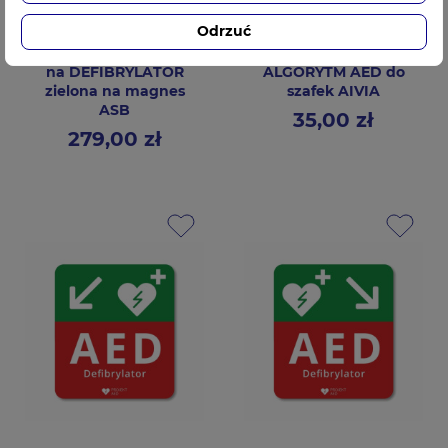
Odrzuć
Szafka wewnętrzna
Tablica informacyjna
na DEFIBRYLATOR
ALGORYTM AED do
zielona na magnes
szafek AIVIA
ASB
35,00 zł
Cena
279,00 zł
Cena