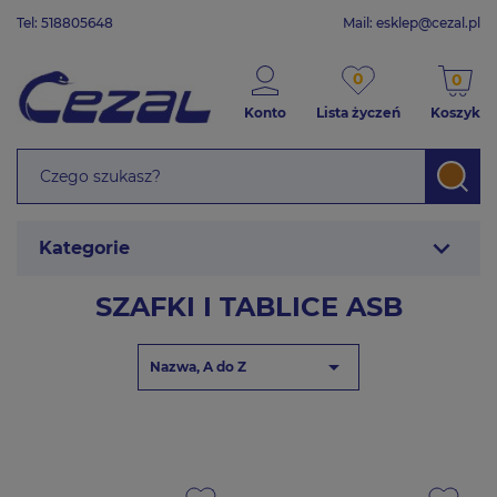
Tel: 518805648
Mail:
esklep@cezal.pl
0
0
Konto
Lista życzeń
Koszyk
expand_more
Kategorie
SZAFKI I TABLICE ASB

Nazwa, A do Z