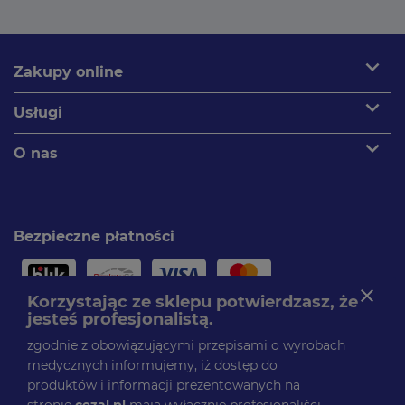
expand_more
Zakupy online
expand_more
Usługi
expand_more
O nas
Bezpieczne płatności
close
Korzystając ze sklepu potwierdzasz, że
jesteś profesjonalistą.
Paczki dostarczamy
zgodnie z obowiązującymi przepisami o wyrobach
medycznych informujemy, iż dostęp do
produktów i informacji prezentowanych na