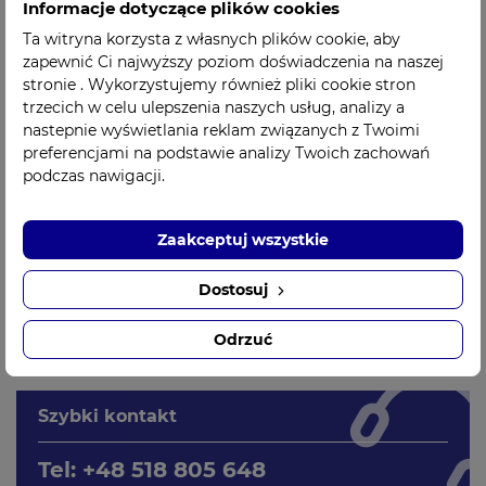
Informacje dotyczące plików cookies
Ta witryna korzysta z własnych plików cookie, aby
zapewnić Ci najwyższy poziom doświadczenia na naszej
stronie . Wykorzystujemy również pliki cookie stron
trzecich w celu ulepszenia naszych usług, analizy a
nastepnie wyświetlania reklam związanych z Twoimi
preferencjami na podstawie analizy Twoich zachowań
Pilot zdalnego
Walizka
podczas nawigacji.
sterowania do
wodoodporna do
defibrylatora
defibrylatora
szkoleniowego AED
MAX430S NEW ZOLL
Zaakceptuj wszystkie
Plus Trainer II ZOLL
739,00 zł
Cena
789,00 zł
Cena
Dostosuj
Odrzuć
Szybki kontakt
Tel: +48 518 805 648