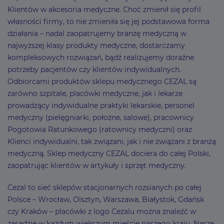
Klientów w akcesoria medyczne. Choć zmienił się profil
własności firmy, to nie zmieniła się jej podstawowa forma
działania – nadal zaopatrujemy branżę medyczną w
najwyższej klasy produkty medyczne, dostarczamy
kompleksowych rozwiązań, bądź realizujemy doraźne
potrzeby pacjentów czy klientów indywidualnych.
Odbiorcami produktów sklepu medycznego CEZAL są
zarówno szpitale, placówki medyczne, jak i lekarze
prowadzący indywidualne praktyki lekarskie, personel
medyczny (pielęgniarki, położne, salowe), pracownicy
Pogotowia Ratunkowego (ratownicy medyczni) oraz
Klienci indywidualni, tak związani, jak i nie związani z branżą
medyczną. Sklep medyczny CEZAL dociera do całej Polski,
zaopatrując klientów w artykuły i sprzęt medyczny.
Cezal to sieć sklepów stacjonarnych rozsianych po całej
Polsce – Wrocław, Olsztyn, Warszawa, Białystok, Gdańsk
czy Kraków – placówki z logo Cezalu można znaleźć w
zasadzie w każdym większym mieście naszego kraju. Nasze