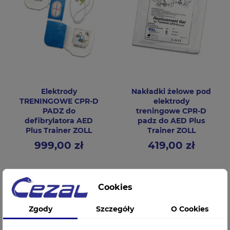
Elektrody
Nakładki żelowe pod
TRENINGOWE CPR-D
elektrody
PADZ do
treningowe CPR-D
defibrylatora AED
padz do AED Plus
Plus Trainer ZOLL
Trainer ZOLL
999,00 zł
419,00 zł
Cena
Cena
Cookies
Zgody
Szczegóły
O Cookies