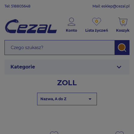
Tel: 518805648
Mail:
esklep@cezal.pl
0
0
Konto
Lista życzeń
Koszyk
expand_more
Kategorie
ZOLL

Nazwa, A do Z