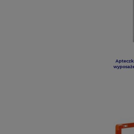
Apteczk
wyposaże