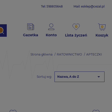
Tel: 518805648
Mail:
esklep@cezal.pl
0
0
Gazetka
Konto
Lista życzeń
Koszyk
Strona główna
RATOWNICTWO
APTECZKI

Sortuj wg:
Nazwa, A do Z