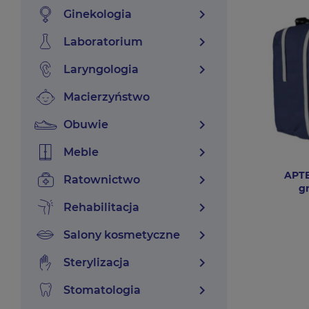
chevron_right
ginekologia
chevron_right
laboratorium
chevron_right
laryngologia
macierzyństwo
chevron_right
obuwie
chevron_right
meble
APTE
chevron_right
ratownictwo
g
chevron_right
rehabilitacja
chevron_right
salony kosmetyczne
chevron_right
sterylizacja
chevron_right
stomatologia