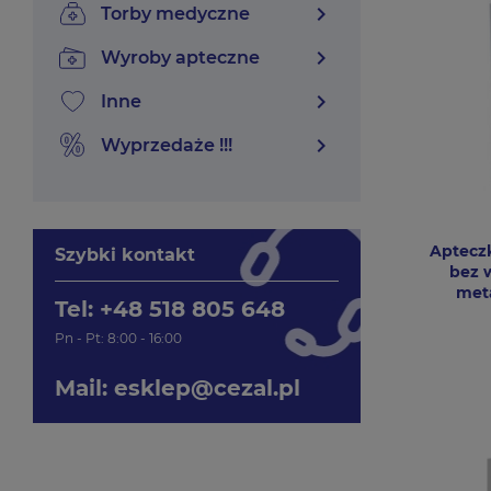
chevron_right
torby medyczne
chevron_right
wyroby apteczne
chevron_right
inne
chevron_right
wyprzedaże !!!
Aptecz
Szybki kontakt
bez 
met
Tel: +48 518 805 648
Pn - Pt: 8:00 - 16:00
Mail:
esklep@cezal.pl