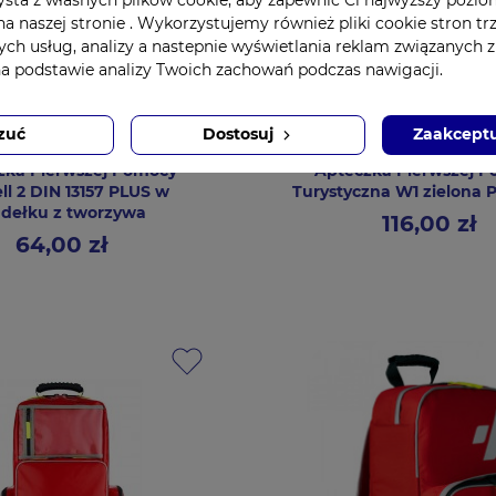
a naszej stronie . Wykorzystujemy również pliki cookie stron tr
ych usług, analizy a nastepnie wyświetlania reklam związanych 
na podstawie analizy Twoich zachowań podczas nawigacji.
zuć
Dostosuj
Zaakceptu
zka Pierwszej Pomocy
Apteczka Pierwszej 
ll 2 DIN 13157 PLUS w
Turystyczna W1 zielona
dełku z tworzywa
116,00 zł
Cena
64,00 zł
Cena