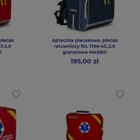
plecak
Apteczka plecakowa, plecak
5 2.0
ratowniczy 10L TRM-45_2.0
O
granatowa MARBO
195,00 zł
Cena