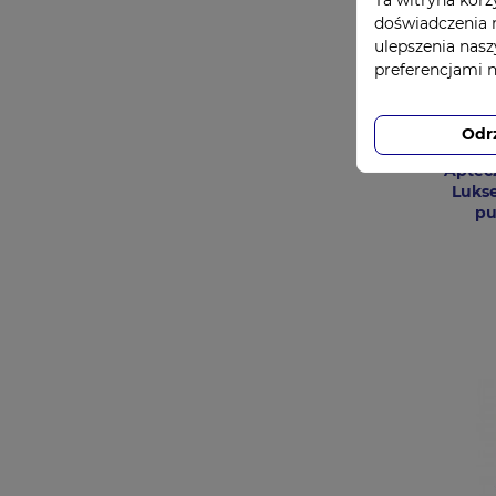
doświadczenia n
ulepszenia nasz
preferencjami 
Odr
Aptec
Lukse
pu