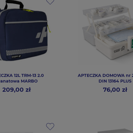
CZKA 12L TRM-13 2.0
APTECZKA DOMOWA nr 2
ranatowa MARBO
DIN 13164 PLUS
209,00 zł
76,00 zł
Cena
Cena