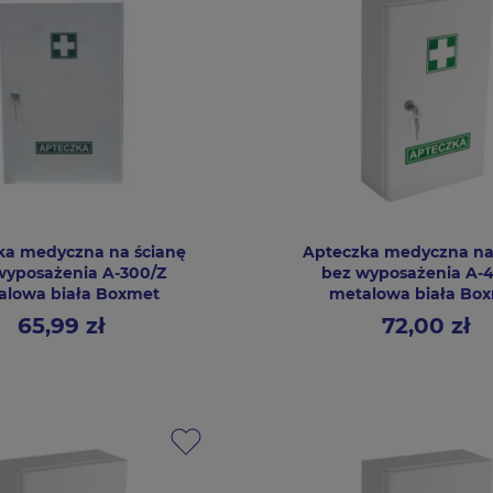
ka medyczna na ścianę
Apteczka medyczna na
wyposażenia A-300/Z
bez wyposażenia A-
alowa biała Boxmet
metalowa biała Bo
65,99 zł
72,00 zł
Cena
Cena