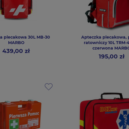
a plecakowa 30L MB-30
Apteczka plecakowa, 
MARBO
ratowniczy 10L TRM-4
czerwona MARB
439,00 zł
Cena
195,00 zł
Cena