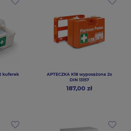
 kuferek
APTECZKA K18 wyposażona 2x
DIN 13157
187,00 zł
Cena