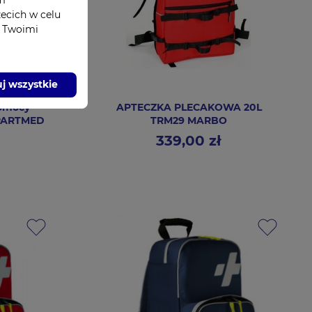
zecich w celu
z Twoimi
j wszystkie
Pomocy
APTECZKA PLECAKOWA 20L
 PARTMED
TRM29 MARBO
339,00 zł
Cena