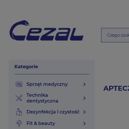
Kategorie
chevron_right
sprzęt medyczny
APTEC
technika
chevron_right
dentystyczna
chevron_right
dezynfekcja i czystość
chevron_right
fit & beauty