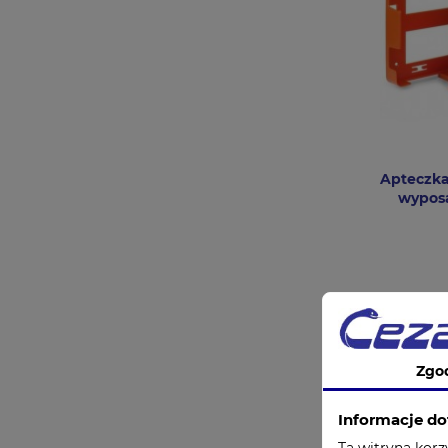
Apteczka
wyposa
Zgo
Informacje do
Ta witryna korz