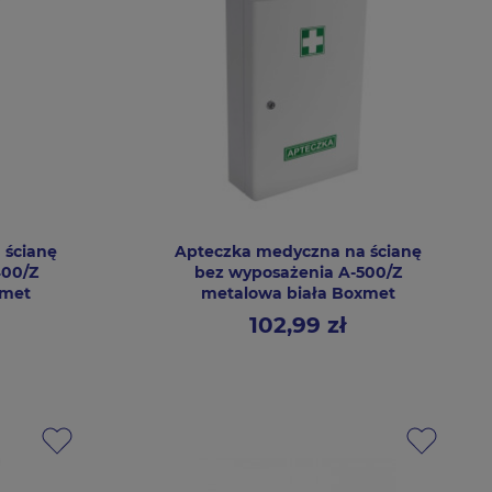
 ścianę
Apteczka medyczna na ścianę
400/Z
bez wyposażenia A-500/Z
xmet
metalowa biała Boxmet
102,99 zł
Cena