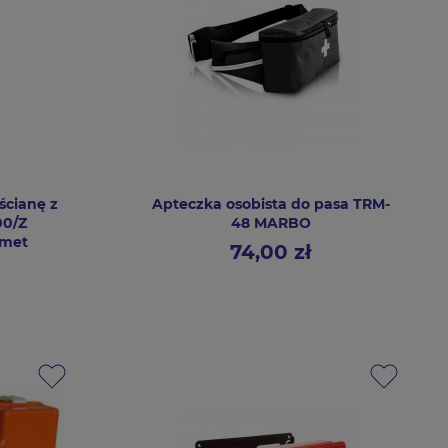
ścianę z
Apteczka osobista do pasa TRM-
00/Z
48 MARBO
xmet
74,00 zł
Cena