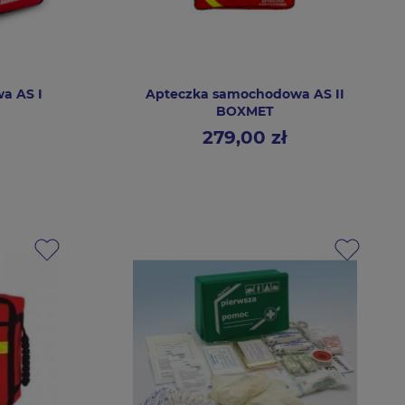
a AS I
Apteczka samochodowa AS II
BOXMET
279,00 zł
Cena