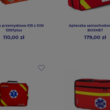
 przemysłowa K15 z DIN
Apteczka samochodow
13157plus
BOXMET
110,00 zł
179,00 zł
Cena
Cena