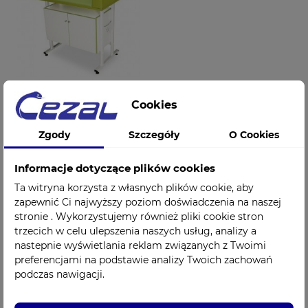
Cookies
Przewijak, Stół do
Zgody
Szczegóły
O Cookies
badań niemowląt z
szafką StB3
JUVENTAS
Informacje dotyczące plików cookies
1 389,00 zł
Cena
Ta witryna korzysta z własnych plików cookie, aby
zapewnić Ci najwyższy poziom doświadczenia na naszej
stronie . Wykorzystujemy również pliki cookie stron
trzecich w celu ulepszenia naszych usług, analizy a
nastepnie wyświetlania reklam związanych z Twoimi
preferencjami na podstawie analizy Twoich zachowań
podczas nawigacji.
Szybki kontakt