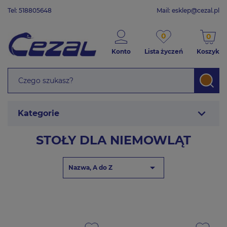
Tel: 518805648
Mail:
esklep@cezal.pl
0
0
Konto
Lista życzeń
Koszyk
expand_more
Kategorie
STOŁY DLA NIEMOWLĄT

Nazwa, A do Z