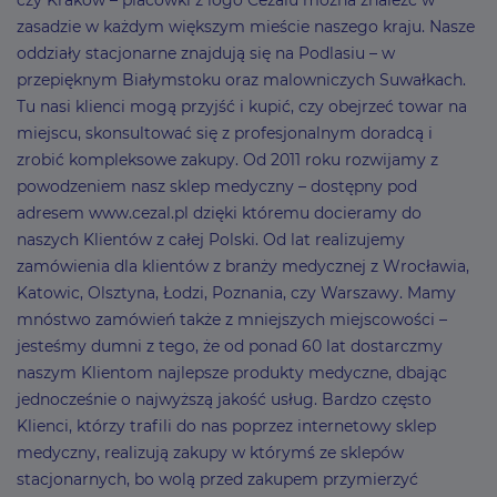
czy Kraków – placówki z logo Cezalu można znaleźć w
zasadzie w każdym większym mieście naszego kraju. Nasze
oddziały stacjonarne znajdują się na Podlasiu – w
przepięknym Białymstoku oraz malowniczych Suwałkach.
Tu nasi klienci mogą przyjść i kupić, czy obejrzeć towar na
miejscu, skonsultować się z profesjonalnym doradcą i
zrobić kompleksowe zakupy. Od 2011 roku rozwijamy z
powodzeniem nasz sklep medyczny – dostępny pod
adresem www.cezal.pl dzięki któremu docieramy do
naszych Klientów z całej Polski. Od lat realizujemy
zamówienia dla klientów z branży medycznej z Wrocławia,
Katowic, Olsztyna, Łodzi, Poznania, czy Warszawy. Mamy
mnóstwo zamówień także z mniejszych miejscowości –
jesteśmy dumni z tego, że od ponad 60 lat dostarczmy
naszym Klientom najlepsze produkty medyczne, dbając
jednocześnie o najwyższą jakość usług. Bardzo często
Klienci, którzy trafili do nas poprzez internetowy sklep
medyczny, realizują zakupy w którymś ze sklepów
stacjonarnych, bo wolą przed zakupem przymierzyć