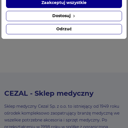
Tel: +48 518 805 648
Zaakceptuj wszystkie
Pn - Pt: 8:00 - 16:00
Dostosuj
Mail:
esklep@cezal.pl
Odrzuć
CEZAL - Sklep medyczny
Sklep medyczny Cezal Sp. z o.o. to istniejący od 1949 roku
ośrodek kompleksowo zaopatrujący branżę medyczną we
wszelkie potrzebne akcesoria i sprzęt medyczny. Po
przekształceniu w 1998 roku w spółkę z ograniczoną