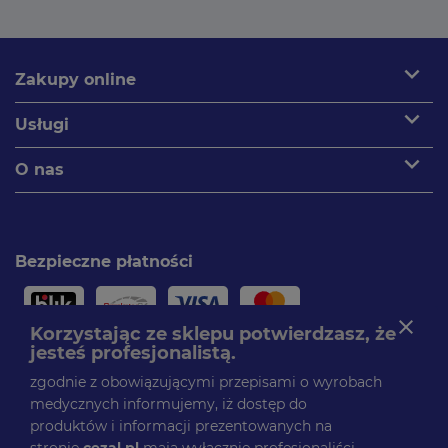
expand_more
Zakupy online
expand_more
Usługi
expand_more
O nas
Bezpieczne płatności
close
Korzystając ze sklepu potwierdzasz, że
jesteś profesjonalistą.
Paczki dostarczamy
zgodnie z obowiązującymi przepisami o wyrobach
medycznych informujemy, iż dostęp do
produktów i informacji prezentowanych na