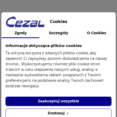
Płytka woskowa
Płytka woskowa
Cookies
zielona
zielona
średniożyłkowana na
średniożyłkowana na
Zgody
Szczegóły
O Cookies
płyty protez
płyty protez
szkieletowych
szkieletowych
0,5mm 117-150-00
0,6mm 117-160-00
Informacje dotyczące plików cookies
Dentaurum
Dentaurum
Ta witryna korzysta z własnych plików cookie, aby
7,50 zł
7,50 zł
Cena
Cena
zapewnić Ci najwyższy poziom doświadczenia na naszej
stronie . Wykorzystujemy również pliki cookie stron
trzecich w celu ulepszenia naszych usług, analizy a
nastepnie wyświetlania reklam związanych z Twoimi
preferencjami na podstawie analizy Twoich zachowań
podczas nawigacji.
Zaakceptuj wszystkie
Dostosuj