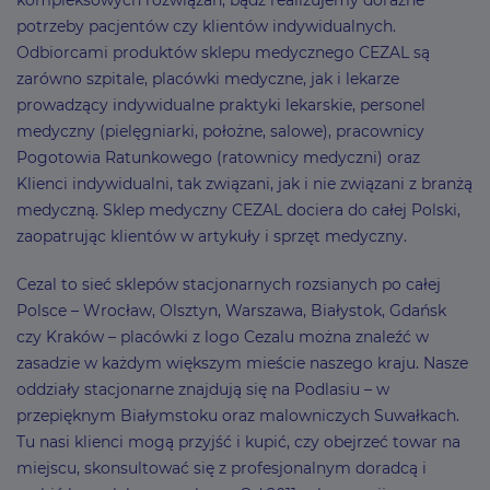
kompleksowych rozwiązań, bądź realizujemy doraźne
potrzeby pacjentów czy klientów indywidualnych.
Odbiorcami produktów sklepu medycznego CEZAL są
zarówno szpitale, placówki medyczne, jak i lekarze
prowadzący indywidualne praktyki lekarskie, personel
medyczny (pielęgniarki, położne, salowe), pracownicy
Pogotowia Ratunkowego (ratownicy medyczni) oraz
Klienci indywidualni, tak związani, jak i nie związani z branżą
medyczną. Sklep medyczny CEZAL dociera do całej Polski,
zaopatrując klientów w artykuły i sprzęt medyczny.
Cezal to sieć sklepów stacjonarnych rozsianych po całej
Polsce – Wrocław, Olsztyn, Warszawa, Białystok, Gdańsk
czy Kraków – placówki z logo Cezalu można znaleźć w
zasadzie w każdym większym mieście naszego kraju. Nasze
oddziały stacjonarne znajdują się na Podlasiu – w
przepięknym Białymstoku oraz malowniczych Suwałkach.
Tu nasi klienci mogą przyjść i kupić, czy obejrzeć towar na
miejscu, skonsultować się z profesjonalnym doradcą i