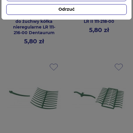
Odrzuć
Retencja woskowa
Retencja woskowa
do żuchwy kółka
LR II 111-218-00
nieregularne LR 111-
5,80 zł
Cena
216-00 Dentaurum
5,80 zł
Cena