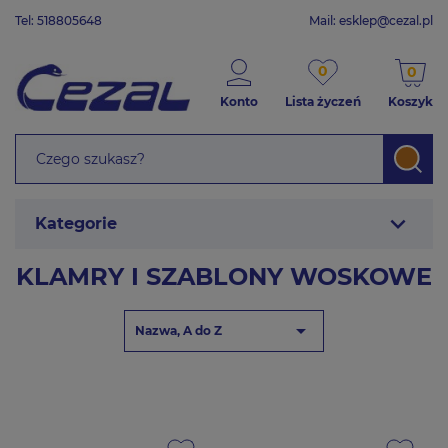
Tel: 518805648
Mail:
esklep@cezal.pl
0
0
Konto
Lista życzeń
Koszyk
expand_more
Kategorie
KLAMRY I SZABLONY WOSKOWE

Nazwa, A do Z