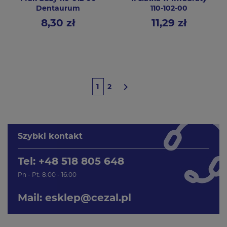
Dentaurum
110-102-00
8,30 zł
11,29 zł
Cena
Cena

1
2
Szybki kontakt
Tel: +48 518 805 648
Pn - Pt: 8:00 - 16:00
Mail:
esklep@cezal.pl