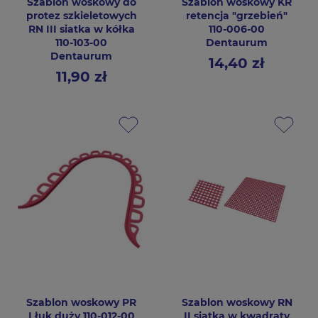
Szablon woskowy do
Szablon woskowy KR
protez szkieletowych
retencja "grzebień"
RN III siatka w kółka
110-006-00
110-103-00
Dentaurum
Dentaurum
14,40 zł
Cena
11,90 zł
Cena
Szablon woskowy PR
Szablon woskowy RN
I łuk duży 110-012-00
II siatka w kwadraty