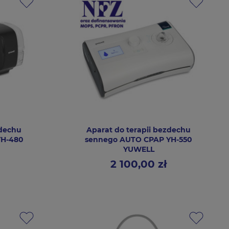
zdechu
Aparat do terapii bezdechu
YH-480
sennego AUTO CPAP YH-550
YUWELL
2 100,00 zł
Cena