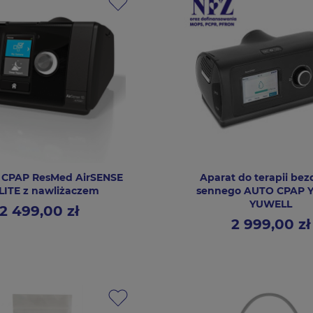
CPAP ResMed AirSENSE
Aparat do terapii be
ELITE z nawliżaczem
sennego AUTO CPAP 
YUWELL
2 499,00 zł
Cena
2 999,00 zł
Cena