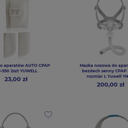
do aparatów AUTO CPAP
Maska nosowa do apar
-550 2szt YUWELL
bezdech senny CPAP
rozmiar L Yuwell Y
23,00 zł
Cena
200,00 zł
Cena