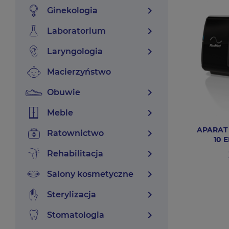
chevron_right
ginekologia
chevron_right
laboratorium
chevron_right
laryngologia
macierzyństwo
chevron_right
obuwie
chevron_right
meble
APARAT 
chevron_right
ratownictwo
10 
chevron_right
rehabilitacja
chevron_right
salony kosmetyczne
chevron_right
sterylizacja
chevron_right
stomatologia