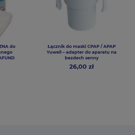
ZNA do
Łącznik do maski CPAP / APAP
nnego
Yuwell – adapter do aparatu na
HAFUND
bezdech senny
26,00 zł
Cena