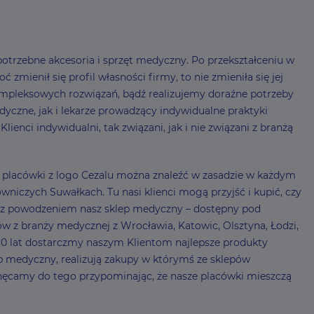
otrzebne akcesoria i sprzęt medyczny. Po przekształceniu w
mienił się profil własności firmy, to nie zmieniła się jej
mpleksowych rozwiązań, bądź realizujemy doraźne potrzeby
czne, jak i lekarze prowadzący indywidualne praktyki
enci indywidualni, tak związani, jak i nie związani z branżą
 – placówki z logo Cezalu można znaleźć w zasadzie w każdym
niczych Suwałkach. Tu nasi klienci mogą przyjść i kupić, czy
my z powodzeniem nasz sklep medyczny – dostępny pod
ów z branży medycznej z Wrocławia, Katowic, Olsztyna, Łodzi,
0 lat dostarczmy naszym Klientom najlepsze produkty
lep medyczny, realizują zakupy w którymś ze sklepów
ęcamy do tego przypominając, że nasze placówki mieszczą