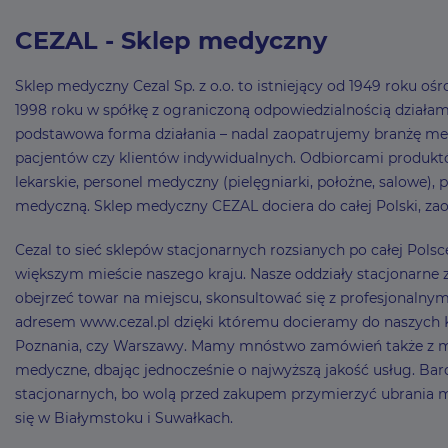
CEZAL - Sklep medyczny
Sklep medyczny Cezal Sp. z o.o. to istniejący od 1949 roku 
1998 roku w spółkę z ograniczoną odpowiedzialnością działamy 
podstawowa forma działania – nadal zaopatrujemy branżę me
pacjentów czy klientów indywidualnych. Odbiorcami produktó
lekarskie, personel medyczny (pielęgniarki, położne, salowe),
medyczną. Sklep medyczny CEZAL dociera do całej Polski, zao
Cezal to sieć sklepów stacjonarnych rozsianych po całej Pol
większym mieście naszego kraju. Nasze oddziały stacjonarne z
obejrzeć towar na miejscu, skonsultować się z profesjonaln
adresem www.cezal.pl dzięki któremu docieramy do naszych Kli
Poznania, czy Warszawy. Mamy mnóstwo zamówień także z mni
medyczne, dbając jednocześnie o najwyższą jakość usług. Bard
stacjonarnych, bo wolą przed zakupem przymierzyć ubrania
się w Białymstoku i Suwałkach.