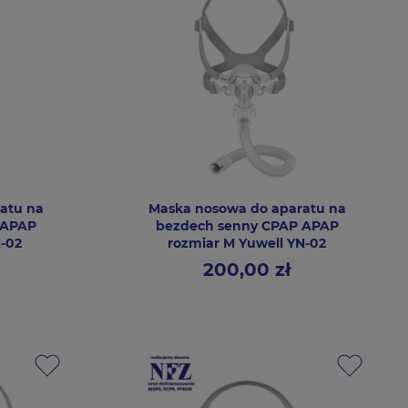
atu na
Maska nosowa do aparatu na
 APAP
bezdech senny CPAP APAP
N-02
rozmiar M Yuwell YN-02
200,00 zł
Cena