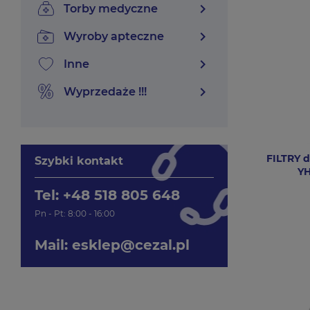
chevron_right
torby medyczne
chevron_right
wyroby apteczne
chevron_right
inne
chevron_right
wyprzedaże !!!
FILTRY 
Szybki kontakt
YH
Tel: +48 518 805 648
Pn - Pt: 8:00 - 16:00
Mail:
esklep@cezal.pl