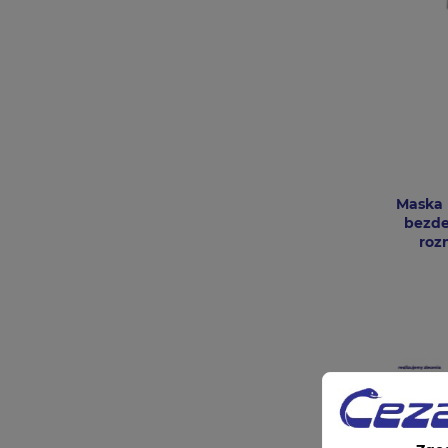
Maska 
bezde
roz