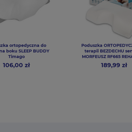
zka ortopedyczna do
Poduszka ORTOPEDYC
 na boku SLEEP BUDDY
terapii BEZDECHU se
Timago
MORFEUSZ RF665 RE
106,00 zł
189,99 zł
Cena
Cena