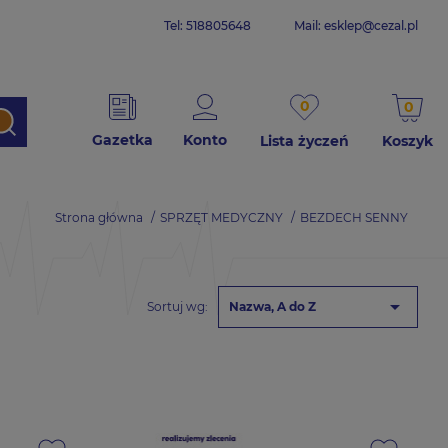
Tel: 518805648
Mail:
esklep@cezal.pl
0
0
Gazetka
Konto
Lista życzeń
Koszyk
Strona główna
SPRZĘT MEDYCZNY
BEZDECH SENNY

Sortuj wg:
Nazwa, A do Z