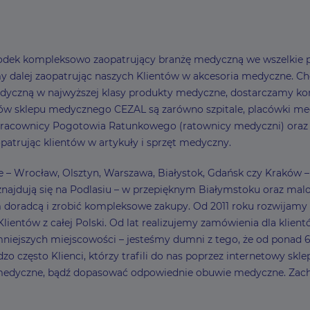
ośrodek kompleksowo zaopatrujący branżę medyczną we wszelkie p
dalej zaopatrując naszych Klientów w akcesoria medyczne. Choć z
dyczną w najwyższej klasy produkty medyczne, dostarczamy ko
w sklepu medycznego CEZAL są zarówno szpitale, placówki medy
 pracownicy Pogotowia Ratunkowego (ratownicy medyczni) oraz Kli
patrując klientów w artykuły i sprzęt medyczny.
sce – Wrocław, Olsztyn, Warszawa, Białystok, Gdańsk czy Kraków
najdują się na Podlasiu – w przepięknym Białymstoku oraz malow
ym doradcą i zrobić kompleksowe zakupy. Od 2011 roku rozwija
entów z całej Polski. Od lat realizujemy zamówienia dla klient
ejszych miejscowości – jesteśmy dumni z tego, że od ponad 6
zo często Klienci, którzy trafili do nas poprzez internetowy sk
 medyczne, bądź dopasować odpowiednie obuwie medyczne. Zach