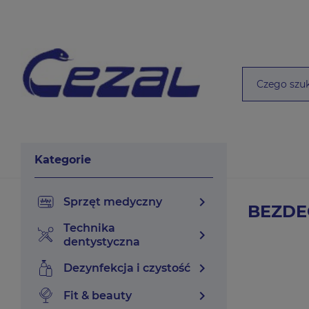
Kategorie
chevron_right
sprzęt medyczny
BEZDE
technika
chevron_right
dentystyczna
chevron_right
dezynfekcja i czystość
chevron_right
fit & beauty