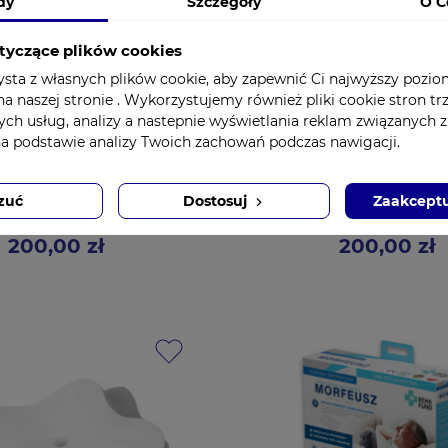
dy
Szczegóły
O C
tyczące plików cookies
ysta z własnych plików cookie, aby zapewnić Ci najwyższy pozi
a naszej stronie . Wykorzystujemy również pliki cookie stron tr
ych usług, analizy a nastepnie wyświetlania reklam związanych 
na podstawie analizy Twoich zachowań podczas nawigacji.
warzowa do aparatu na
Maska twarzowa do apa
ch senny CPAP, APAP
bezdech senny CPAP,
zuć
Dostosuj
Zaakceptu
miar L Yuwell YF-02
rozmiar M Yuwell Y
200,00 zł
200,00 zł
Cena
Cena