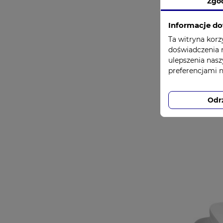
Zgo
Informacje do
Ta witryna korz
doświadczenia n
ulepszenia nasz
preferencjami 
Maska t
bezde
Odr
roz