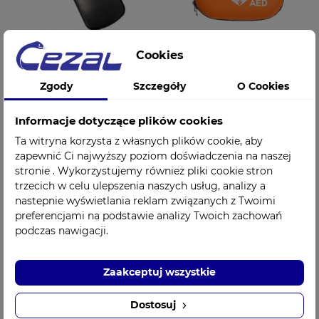
Cookies
Pilot do defibrylatora
Torba transportowa
Zgody
Szczegóły
O Cookies
treningowego
do defibrylatora
SPT/SPRT CU Medical
IPAD SP1 CU Medical
329,00 zł
659,00 zł
Cena
Cena
Informacje dotyczące plików cookies
Ta witryna korzysta z własnych plików cookie, aby
zapewnić Ci najwyższy poziom doświadczenia na naszej
stronie . Wykorzystujemy również pliki cookie stron
trzecich w celu ulepszenia naszych usług, analizy a
nastepnie wyświetlania reklam związanych z Twoimi
preferencjami na podstawie analizy Twoich zachowań
podczas nawigacji.
Zaakceptuj wszystkie
Dostosuj