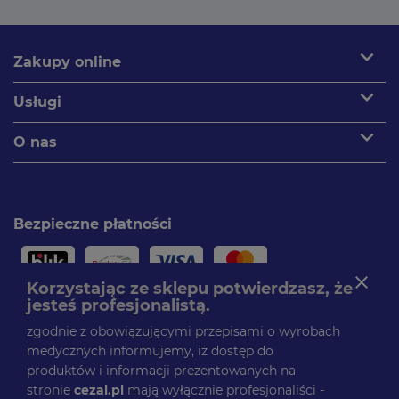
expand_more
Zakupy online
expand_more
Usługi
expand_more
O nas
Bezpieczne płatności
close
Korzystając ze sklepu potwierdzasz, że
jesteś profesjonalistą.
Paczki dostarczamy
zgodnie z obowiązującymi przepisami o wyrobach
medycznych informujemy, iż dostęp do
produktów i informacji prezentowanych na
stronie
cezal.pl
mają wyłącznie profesjonaliści -
Obserwuj nas