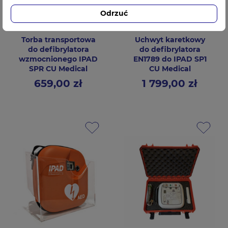
Odrzuć
Torba transportowa
Uchwyt karetkowy
do defibrylatora
do defibrylatora
wzmocnionego IPAD
EN1789 do IPAD SP1
SPR CU Medical
CU Medical
659,00 zł
1 799,00 zł
Cena
Cena