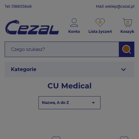
Tel: 518805648
Mail:
esklep@cezal.pl
0
0
Konto
Lista życzeń
Koszyk
expand_more
Kategorie
CU Medical

Nazwa, A do Z