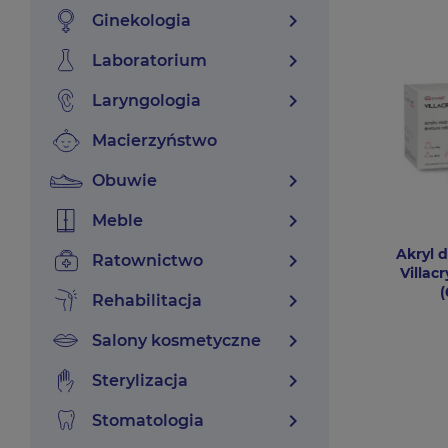
chevron_right
ginekologia
chevron_right
laboratorium
chevron_right
laryngologia
macierzyństwo
chevron_right
obuwie
chevron_right
meble
Akryl 
chevron_right
ratownictwo
Villac
chevron_right
rehabilitacja
chevron_right
salony kosmetyczne
chevron_right
sterylizacja
chevron_right
stomatologia