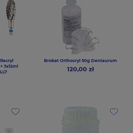
llacryl
Brokat Orthocryl 50g Dentaurum
+ 3x12ml
120,00 zł
Cena
ALL7