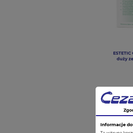
ESTETIC 
duży z
Zgo
Informacje do
Ta witryna korz