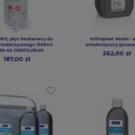
YL płyn bezbarwny do
Orthoplast Vertex - 
ortodontycznego 1000ml
ortodontyczny (prosze
-150-00 DENTAURUM
262,00 zł
Cena
187,00 zł
Cena