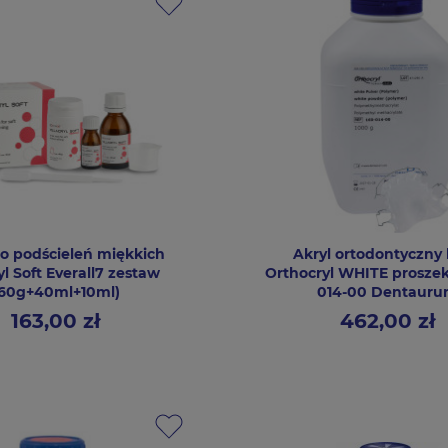
do podścieleń miękkich
Akryl ortodontyczny 
ryl Soft Everall7 zestaw
Orthocryl WHITE proszek
(60g+40ml+10ml)
014-00 Dentaur
163,00 zł
462,00 zł
Cena
Cena