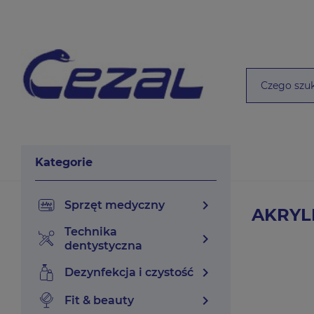
Kategorie
chevron_right
sprzęt medyczny
AKRYL
technika
chevron_right
dentystyczna
chevron_right
dezynfekcja i czystość
chevron_right
fit & beauty