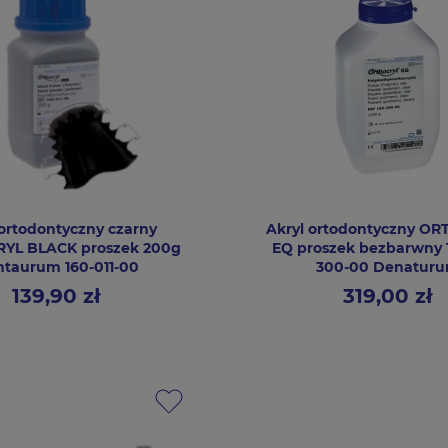
 ortodontyczny czarny
Akryl ortodontyczny O
YL BLACK proszek 200g
EQ proszek bezbarwny 1
taurum 160-011-00
300-00 Denatur
139,90 zł
319,00 zł
Cena
Cena