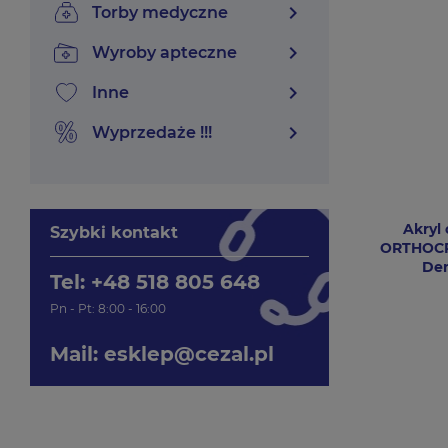
chevron_right
torby medyczne
chevron_right
wyroby apteczne
chevron_right
inne
chevron_right
wyprzedaże !!!
Akryl
Szybki kontakt
ORTHOCR
Den
Tel: +48 518 805 648
Pn - Pt: 8:00 - 16:00
Mail:
esklep@cezal.pl