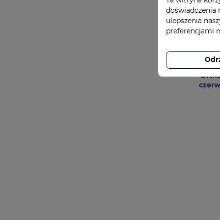
doświadczenia n
ulepszenia nasz
preferencjami 
Odr
Ortho
czerw