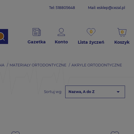
Tel: 518805648
Mail:
esklep@cezal.pl
0
0
Gazetka
Konto
Lista życzeń
Koszyk
NA
MATERIAŁY ORTODONTYCZNE
AKRYLE ORTODONTYCZNE

Sortuj wg:
Nazwa, A do Z