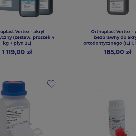
oplast Vertex - akryl
Orthoplast Vertex - 
yczny (zestaw: proszek 4
bezbrawny do akr
kg + płyn 2L)
ortodontycznego (1L) Cl
1 119,00 zł
185,00 zł
Cena
Cena