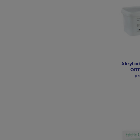
Akryl o
ORT
pr