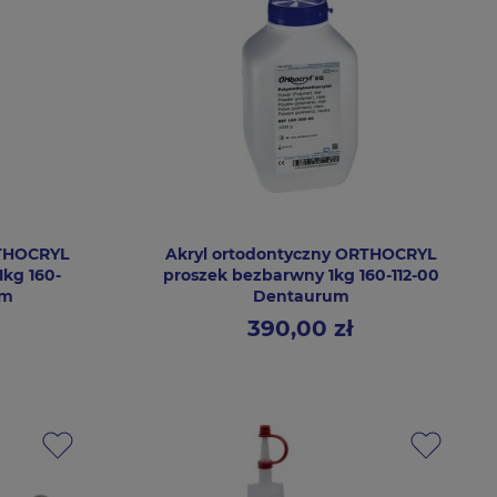
RTHOCRYL
Akryl ortodontyczny ORTHOCRYL
kg 160-
proszek bezbarwny 1kg 160-112-00
um
Dentaurum
390,00 zł
Cena