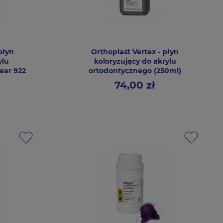
płyn
Orthoplast Vertex - płyn
ylu
koloryzujący do akrylu
ear 922
ortodontycznego (250ml)
74,00 zł
Cena