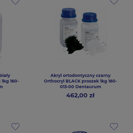
biały
Akryl ortodontyczny czarny
 1kg 160-
Orthocryl BLACK proszek 1kg 160-
um
013-00 Dentaurum
462,00 zł
Cena