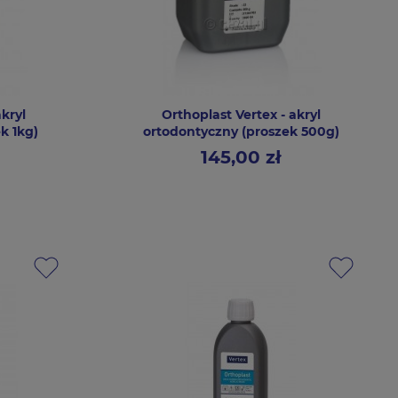
akryl
Orthoplast Vertex - akryl
k 1kg)
ortodontyczny (proszek 500g)
145,00 zł
Cena