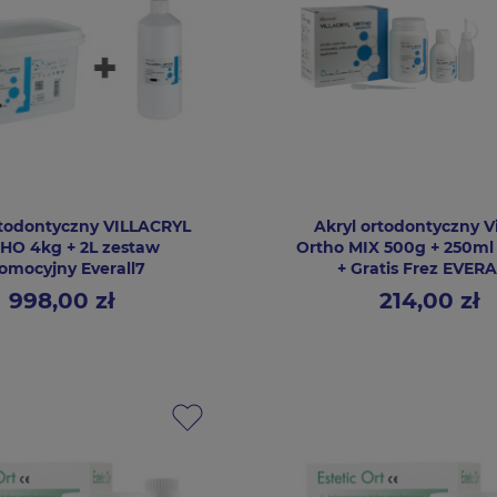
rtodontyczny VILLACRYL
Akryl ortodontyczny Vi
HO 4kg + 2L zestaw
Ortho MIX 500g + 250ml 
omocyjny Everall7
+ Gratis Frez EVER
998,00 zł
214,00 zł
Cena
Cena