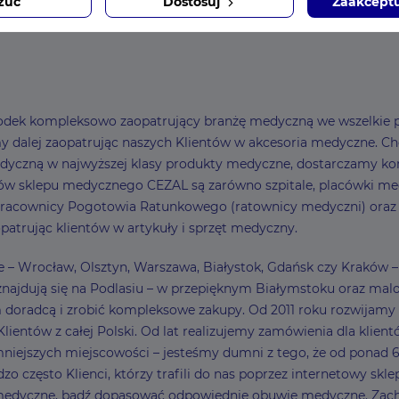
zuć
Dostosuj
Zaakceptu
ośrodek kompleksowo zaopatrujący branżę medyczną we wszelkie p
dalej zaopatrując naszych Klientów w akcesoria medyczne. Choć z
dyczną w najwyższej klasy produkty medyczne, dostarczamy ko
w sklepu medycznego CEZAL są zarówno szpitale, placówki medy
 pracownicy Pogotowia Ratunkowego (ratownicy medyczni) oraz Kli
patrując klientów w artykuły i sprzęt medyczny.
sce – Wrocław, Olsztyn, Warszawa, Białystok, Gdańsk czy Kraków
najdują się na Podlasiu – w przepięknym Białymstoku oraz malow
ym doradcą i zrobić kompleksowe zakupy. Od 2011 roku rozwija
entów z całej Polski. Od lat realizujemy zamówienia dla klient
ejszych miejscowości – jesteśmy dumni z tego, że od ponad 6
zo często Klienci, którzy trafili do nas poprzez internetowy sk
 medyczne, bądź dopasować odpowiednie obuwie medyczne. Zach