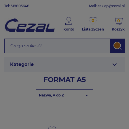
Tel: 518805648
Mail:
esklep@cezal.pl
0
0
Konto
Lista życzeń
Koszyk
expand_more
Kategorie
FORMAT A5

Nazwa, A do Z