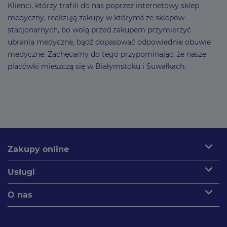
Klienci, którzy trafili do nas poprzez internetowy sklep
medyczny, realizują zakupy w którymś ze sklepów
stacjonarnych, bo wolą przed zakupem przymierzyć
ubrania medyczne, bądź dopasować odpowiednie obuwie
medyczne. Zachęcamy do tego przypominając, że nasze
placówki mieszczą się w Białymstoku i Suwałkach.
expand_more
Zakupy online
expand_more
Usługi
expand_more
O nas