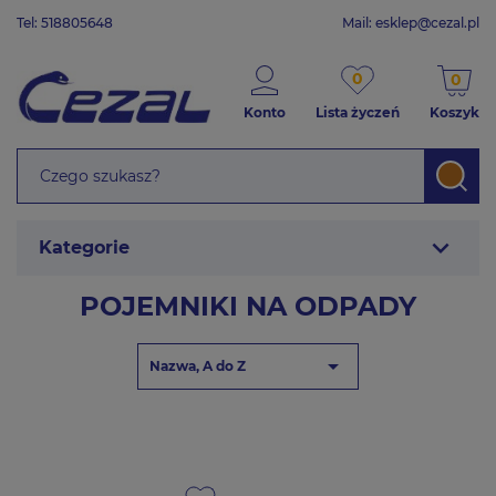
Tel: 518805648
Mail:
esklep@cezal.pl
0
0
Konto
Lista życzeń
Koszyk
expand_more
Kategorie
POJEMNIKI NA ODPADY

Nazwa, A do Z