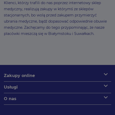
Klienci, którzy trafili do nas poprzez internetowy sklep
medyczny, realizują zakupy w którymś ze sklepów
stacjonarnych, bo wolą przed zakupem przymierzyć
ubrania medyczne, bądź dopasować odpowiednie obuwie
medyczne. Zachęcamy do tego przypominając, że nasze
placówki mieszczą się w Białymstoku i Suwałkach.
expand_more
Zakupy online
expand_more
Usługi
expand_more
O nas