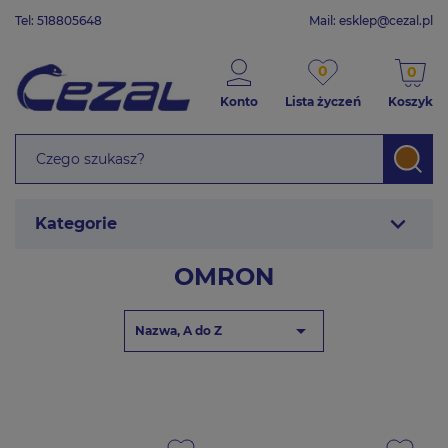
Tel: 518805648
Mail:
esklep@cezal.pl
0
0
Konto
Lista życzeń
Koszyk
expand_more
Kategorie
OMRON

Nazwa, A do Z