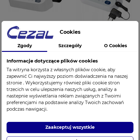
Cookies
Ciśnieniomierz
Ciśnieniomierz
Zgody
Szczegóły
O Cookies
OMRON M3 AFIB
OMRON M3 AFIB
Comfort HEM-7196-
Comfort z zasilaczem
FLE
- Zestaw Promocyjny
Informacje dotyczące plików cookies
209,00 zł
219,00 zł
Cena
Cena
Ta witryna korzysta z własnych plików cookie, aby
zapewnić Ci najwyższy poziom doświadczenia na naszej
stronie . Wykorzystujemy również pliki cookie stron
trzecich w celu ulepszenia naszych usług, analizy a
nastepnie wyświetlania reklam związanych z Twoimi
preferencjami na podstawie analizy Twoich zachowań
podczas nawigacji.
Zaakceptuj wszystkie