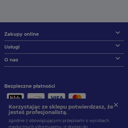
expand_more
Zakupy online
expand_more
Usługi
expand_more
O nas
Bezpieczne płatności
close
Korzystając ze sklepu potwierdzasz, że
jesteś profesjonalistą.
Paczki dostarczamy
zgodnie z obowiązującymi przepisami o wyrobach
medycznych informujemy, iż dostęp do