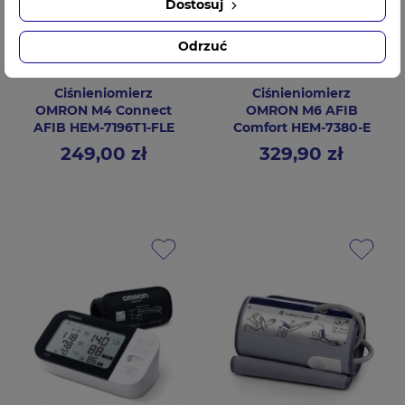
Dostosuj
Odrzuć
Ciśnieniomierz
Ciśnieniomierz
OMRON M4 Connect
OMRON M6 AFIB
AFIB HEM-7196T1-FLE
Comfort HEM-7380-E
249,00 zł
329,90 zł
Cena
Cena