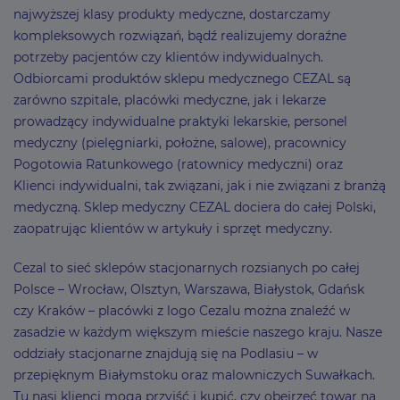
najwyższej klasy produkty medyczne, dostarczamy
kompleksowych rozwiązań, bądź realizujemy doraźne
potrzeby pacjentów czy klientów indywidualnych.
Odbiorcami produktów sklepu medycznego CEZAL są
zarówno szpitale, placówki medyczne, jak i lekarze
prowadzący indywidualne praktyki lekarskie, personel
medyczny (pielęgniarki, położne, salowe), pracownicy
Pogotowia Ratunkowego (ratownicy medyczni) oraz
Klienci indywidualni, tak związani, jak i nie związani z branżą
medyczną. Sklep medyczny CEZAL dociera do całej Polski,
zaopatrując klientów w artykuły i sprzęt medyczny.
Cezal to sieć sklepów stacjonarnych rozsianych po całej
Polsce – Wrocław, Olsztyn, Warszawa, Białystok, Gdańsk
czy Kraków – placówki z logo Cezalu można znaleźć w
zasadzie w każdym większym mieście naszego kraju. Nasze
oddziały stacjonarne znajdują się na Podlasiu – w
przepięknym Białymstoku oraz malowniczych Suwałkach.
Tu nasi klienci mogą przyjść i kupić, czy obejrzeć towar na