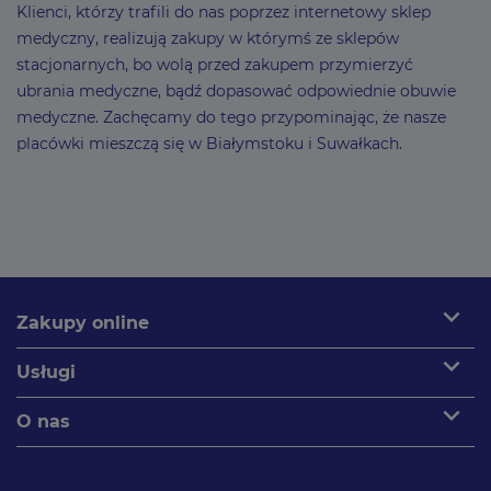
Klienci, którzy trafili do nas poprzez internetowy sklep
medyczny, realizują zakupy w którymś ze sklepów
stacjonarnych, bo wolą przed zakupem przymierzyć
ubrania medyczne, bądź dopasować odpowiednie obuwie
medyczne. Zachęcamy do tego przypominając, że nasze
placówki mieszczą się w Białymstoku i Suwałkach.
expand_more
Zakupy online
expand_more
Usługi
expand_more
O nas