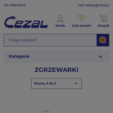
Tel: 518805648
Mail:
esklep@cezal.pl
0
0
Konto
Lista życzeń
Koszyk
expand_more
Kategorie
ZGRZEWARKI

Nazwa, A do Z