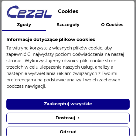
Cookies
Zgody
Szczegóły
O Cookies
CEZAL - Sklep medyczny
Informacje dotyczące plików cookies
Sklep medyczny Cezal Sp. z o.o. to istniejący od 1949 roku
Ta witryna korzysta z własnych plików cookie, aby
ośrodek kompleksowo zaopatrujący branżę medyczną we
zapewnić Ci najwyższy poziom doświadczenia na naszej
wszelkie potrzebne akcesoria i sprzęt medyczny. Po
stronie . Wykorzystujemy również pliki cookie stron
przekształceniu w 1998 roku w spółkę z ograniczoną
trzecich w celu ulepszenia naszych usług, analizy a
odpowiedzialnością działamy dalej zaopatrując naszych
nastepnie wyświetlania reklam związanych z Twoimi
Klientów w akcesoria medyczne. Choć zmienił się profil
preferencjami na podstawie analizy Twoich zachowań
podczas nawigacji.
własności firmy, to nie zmieniła się jej podstawowa forma
działania – nadal zaopatrujemy branżę medyczną w
najwyższej klasy produkty medyczne, dostarczamy
Zaakceptuj wszystkie
kompleksowych rozwiązań, bądź realizujemy doraźne
potrzeby pacjentów czy klientów indywidualnych.
Dostosuj
Odbiorcami produktów sklepu medycznego CEZAL są
zarówno szpitale, placówki medyczne, jak i lekarze
Odrzuć