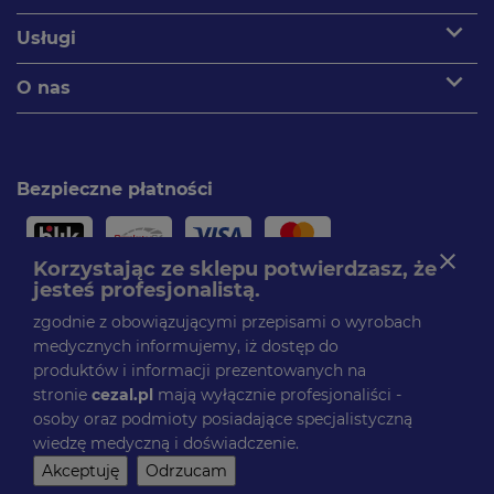
expand_more
Usługi
expand_more
O nas
Bezpieczne płatności
close
Korzystając ze sklepu potwierdzasz, że
jesteś profesjonalistą.
Paczki dostarczamy
zgodnie z obowiązującymi przepisami o wyrobach
medycznych informujemy, iż dostęp do
produktów i informacji prezentowanych na
stronie
cezal.pl
mają wyłącznie profesjonaliści -
Obserwuj nas
osoby oraz podmioty posiadające specjalistyczną
Facebook
wiedzę medyczną i doświadczenie.
© CEZAL 2025. Wszelkie prawa zastrzeżone.