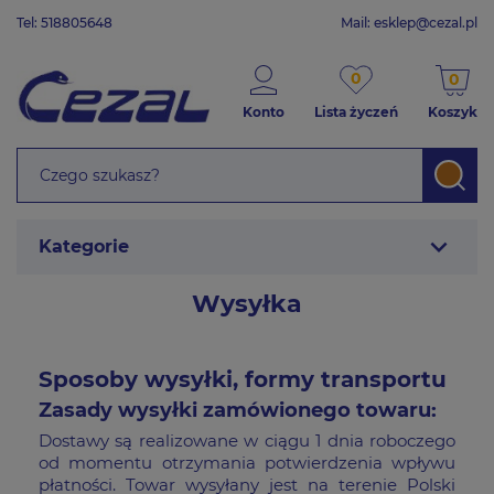
Tel: 518805648
Mail:
esklep@cezal.pl
0
0
Konto
Lista życzeń
Koszyk
expand_more
Kategorie
Wysyłka
Sposoby wysyłki, formy transportu
Zasady wysyłki zamówionego towaru:
Dostawy są realizowane w ciągu 1 dnia roboczego
od momentu otrzymania potwierdzenia wpływu
płatności. Towar wysyłany jest na terenie Polski