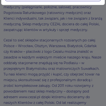
prowadzący indywidualne praktyki lekarskie, personel
medyczny (pielęgniarki, położne, salowe), pracownicy
Pogotowia Ratunkowego (ratownicy medyczni) oraz
Klienci indywidualni, tak związani, jak i nie związani z branżą
medyczną. Sklep medyczny CEZAL dociera do całej Polski,
zaopatrując klientów w artykuły i sprzęt medyczny.
Cezal to sieć sklepów stacjonarnych rozsianych po całej
Polsce – Wrocław, Olsztyn, Warszawa, Białystok, Gdańsk
czy Kraków – placówki z logo Cezalu można znaleźć w
zasadzie w każdym większym mieście naszego kraju. Nasze
oddziały stacjonarne znajdują się na Podlasiu – w
przepięknym Białymstoku oraz malowniczych Suwałkach.
Tu nasi klienci mogą przyjść i kupić, czy obejrzeć towar na
miejscu, skonsultować się z profesjonalnym doradcą i
zrobić kompleksowe zakupy. Od 2011 roku rozwijamy z
powodzeniem nasz sklep medyczny – dostępny pod
adresem www.cezal.pl dzięki któremu docieramy do
naszych Klientów z całej Polski. Od lat realizujemy