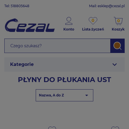
Tel: 518805648
Mail:
esklep@cezal.pl
0
0
Konto
Lista życzeń
Koszyk
expand_more
Kategorie
PŁYNY DO PŁUKANIA UST

Nazwa, A do Z