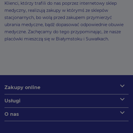
Klienci, którzy trafili do nas poprzez internetowy sklep
medyczny, realizują zakupy w którymś ze sklepów
stacjonarnych, bo wolą przed zakupem przymierzyć
ubrania medyczne, bądź dopasować odpowiednie obuwie
medyczne. Zachęcamy do tego przypominając, że nasze
placówki mieszczą się w Białymstoku i Suwałkach.
expand_more
Zakupy online
expand_more
Usługi
expand_more
O nas