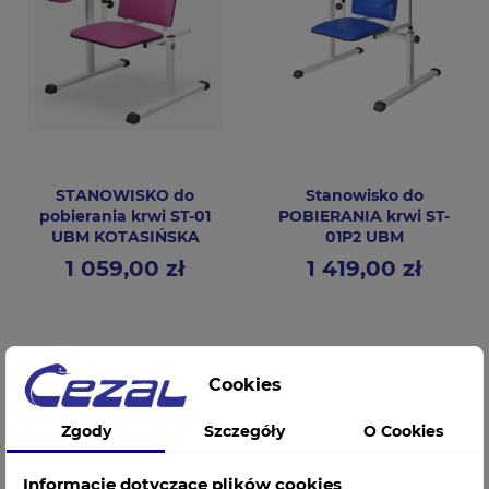
STANOWISKO do
Stanowisko do
pobierania krwi ST-01
POBIERANIA krwi ST-
UBM KOTASIŃSKA
01P2 UBM
1 059,00 zł
1 419,00 zł
Cena
Cena
Cookies
Zgody
Szczegóły
O Cookies
Informacje dotyczące plików cookies