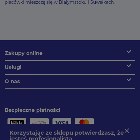
placówki mieszczą się w Białymstoku i Suwałkach.
expand_more
Zakupy online
expand_more
Usługi
expand_more
O nas
Bezpieczne płatności
close
Korzystając ze sklepu potwierdzasz, że
jesteś profesjonalistą.