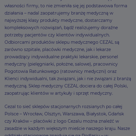
własności firmy, to nie zmieniła się jej podstawowa forma
działania – nadal zaopatrujemy branżę medyczną w
najwyższej klasy produkty medyczne, dostarczamy
kompleksowych rozwiązań, bądź realizujemy doraźne
potrzeby pacjentów czy klientów indywidualnych.
Odbiorcami produktów sklepu medycznego CEZAL są
zarówno szpitale, placówki medyczne, jak i lekarze
prowadzący indywidualne praktyki lekarskie, personel
medyczny (pielęgniarki, położne, salowe), pracownicy
Pogotowia Ratunkowego (ratownicy medyczni) oraz
Klienci indywidualni, tak związani, jak i nie związani z branżą
medyczną. Sklep medyczny CEZAL dociera do całej Polski,
zaopatrując klientów w artykuły i sprzęt medyczny.
Cezal to sieć sklepów stacjonarnych rozsianych po całej
Polsce – Wrocław, Olsztyn, Warszawa, Białystok, Gdańsk
czy Kraków – placówki z logo Cezalu można znaleźć w
zasadzie w każdym większym mieście naszego kraju. Nasze
oddziały stacjonarne znajdują się na Podlasiu – w