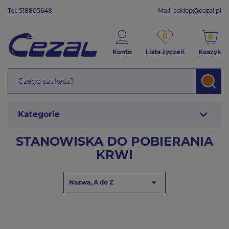
Tel: 518805648
Mail:
esklep@cezal.pl
0
0
Konto
Lista życzeń
Koszyk
expand_more
Kategorie
STANOWISKA DO POBIERANIA
KRWI

Nazwa, A do Z