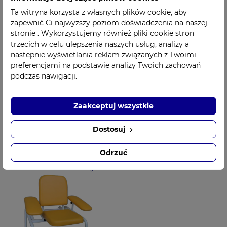
Ta witryna korzysta z własnych plików cookie, aby
zapewnić Ci najwyższy poziom doświadczenia na naszej
stronie . Wykorzystujemy również pliki cookie stron
trzecich w celu ulepszenia naszych usług, analizy a
nastepnie wyświetlania reklam związanych z Twoimi
preferencjami na podstawie analizy Twoich zachowań
podczas nawigacji.
STANOWISKO do
Stanowisko fotel do
pobierania krwi ST-
pobierania krwi COR-
02 UBM KOTASIŃSKA
1 CORRADOMED
Zaakceptuj wszystkie
1 129,00 zł
719,00 zł
Cena
Cena
Dostosuj
Odrzuć