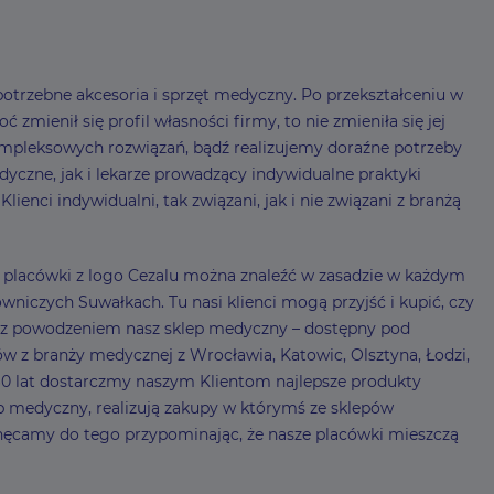
otrzebne akcesoria i sprzęt medyczny. Po przekształceniu w
mienił się profil własności firmy, to nie zmieniła się jej
mpleksowych rozwiązań, bądź realizujemy doraźne potrzeby
czne, jak i lekarze prowadzący indywidualne praktyki
enci indywidualni, tak związani, jak i nie związani z branżą
 – placówki z logo Cezalu można znaleźć w zasadzie w każdym
niczych Suwałkach. Tu nasi klienci mogą przyjść i kupić, czy
my z powodzeniem nasz sklep medyczny – dostępny pod
ów z branży medycznej z Wrocławia, Katowic, Olsztyna, Łodzi,
0 lat dostarczmy naszym Klientom najlepsze produkty
lep medyczny, realizują zakupy w którymś ze sklepów
ęcamy do tego przypominając, że nasze placówki mieszczą