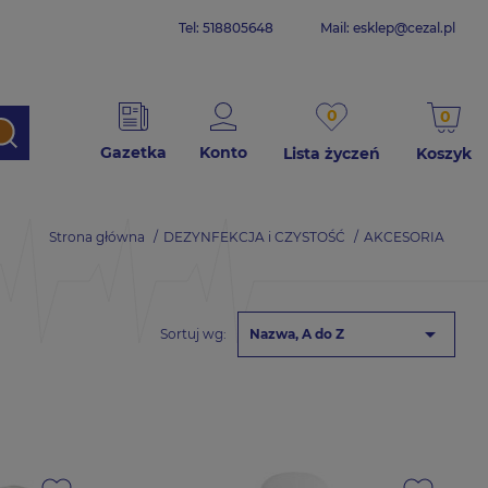
Tel: 518805648
Mail:
esklep@cezal.pl
0
0
Gazetka
Konto
Lista życzeń
Koszyk
Strona główna
DEZYNFEKCJA i CZYSTOŚĆ
AKCESORIA

Sortuj wg:
Nazwa, A do Z