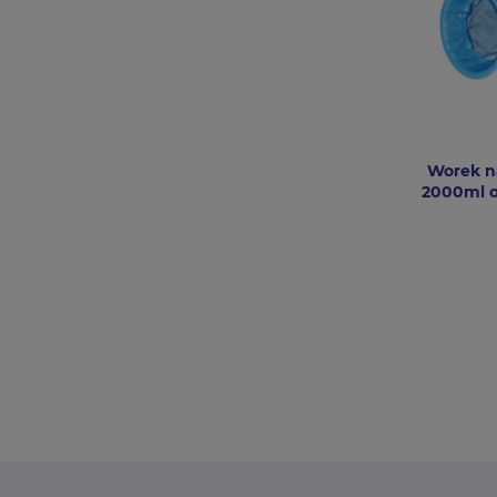
Worek n
2000ml o