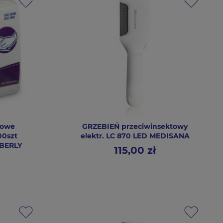
zowe
GRZEBIEŃ przeciwinsektowy
00szt
elektr. LC 870 LED MEDISANA
MBERLY
115,00 zł
Cena