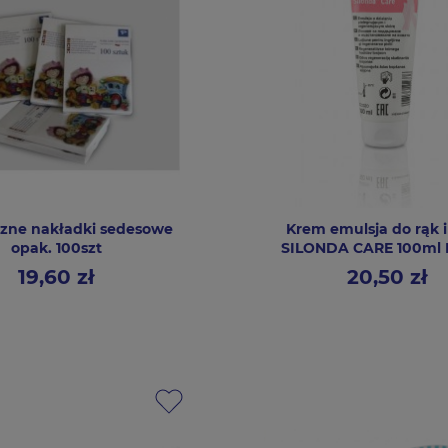
czne nakładki sedesowe
Krem emulsja do rąk i
opak. 100szt
SILONDA CARE 100ml 
19,60 zł
20,50 zł
Cena
Cena