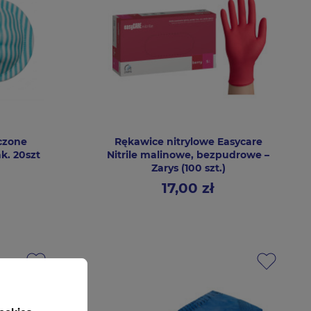
czone
Rękawice nitrylowe Easycare
k. 20szt
Nitrile malinowe, bezpudrowe –
Zarys (100 szt.)
17,00 zł
Cena