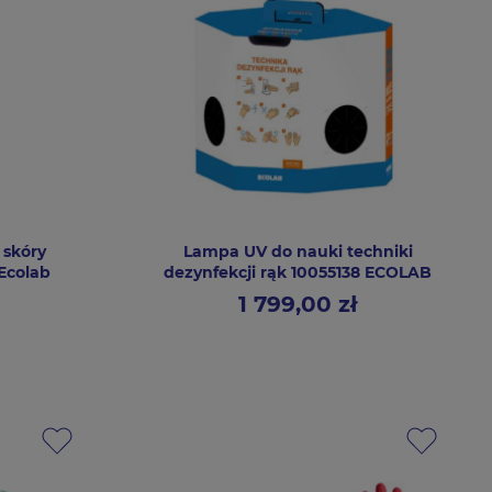
 skóry
Lampa UV do nauki techniki
Ecolab
dezynfekcji rąk 10055138 ECOLAB
1 799,00 zł
Cena