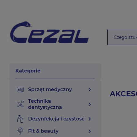
Kategorie
chevron_right
sprzęt medyczny
AKCES
technika
chevron_right
dentystyczna
chevron_right
dezynfekcja i czystość
chevron_right
fit & beauty