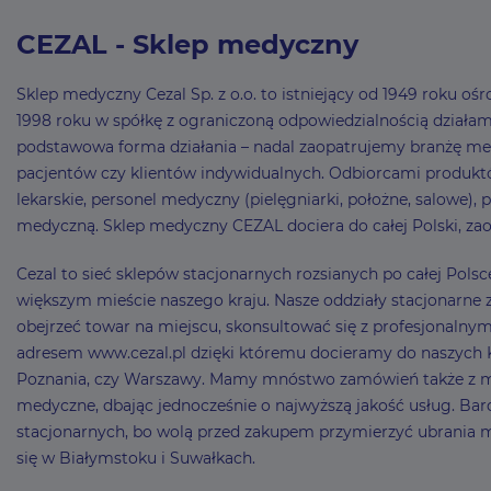
CEZAL - Sklep medyczny
Sklep medyczny Cezal Sp. z o.o. to istniejący od 1949 roku 
1998 roku w spółkę z ograniczoną odpowiedzialnością działamy 
podstawowa forma działania – nadal zaopatrujemy branżę me
pacjentów czy klientów indywidualnych. Odbiorcami produktó
lekarskie, personel medyczny (pielęgniarki, położne, salowe),
medyczną. Sklep medyczny CEZAL dociera do całej Polski, zao
Cezal to sieć sklepów stacjonarnych rozsianych po całej Pol
większym mieście naszego kraju. Nasze oddziały stacjonarne z
obejrzeć towar na miejscu, skonsultować się z profesjonaln
adresem www.cezal.pl dzięki któremu docieramy do naszych Kli
Poznania, czy Warszawy. Mamy mnóstwo zamówień także z mni
medyczne, dbając jednocześnie o najwyższą jakość usług. Bard
stacjonarnych, bo wolą przed zakupem przymierzyć ubrania
się w Białymstoku i Suwałkach.