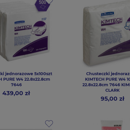
ki jednorazowe 5x100szt
Chusteczki jednora
H PURE W4 22.8x22.8cm
KIMTECH PURE W4 1
7646
22.8x22.8cm 7646 KI
CLARK
439,00 zł
Cena
95,00 zł
Cena