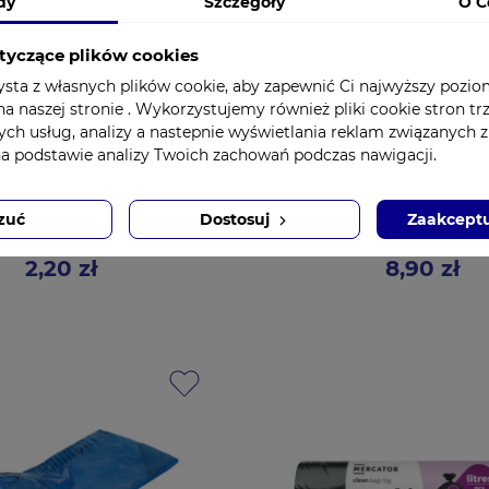
dy
Szczegóły
O C
tyczące plików cookies
ysta z własnych plików cookie, aby zapewnić Ci najwyższy pozi
a naszej stronie . Wykorzystujemy również pliki cookie stron tr
ych usług, analizy a nastepnie wyświetlania reklam związanych 
na podstawie analizy Twoich zachowań podczas nawigacji.
eczka chirurgiczna do
Szczoteczka chirurgic
a rąk sucha, sterylna
mycia rąk wielorazoweg
zuć
Dostosuj
Zaakceptu
MEDBAR
GDS-1 ZARYS
2,20 zł
8,90 zł
Cena
Cena