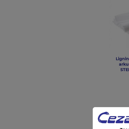
Ligni
arku
STE