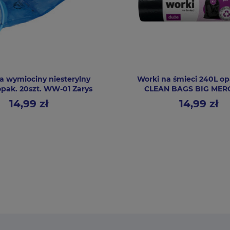
a wymiociny niesterylny
Worki na śmieci 240L op
pak. 20szt. WW-01 Zarys
CLEAN BAGS BIG ME
14,99 zł
14,99 zł
Cena
Cena