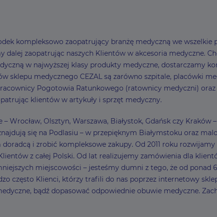
ośrodek kompleksowo zaopatrujący branżę medyczną we wszelkie p
dalej zaopatrując naszych Klientów w akcesoria medyczne. Choć z
dyczną w najwyższej klasy produkty medyczne, dostarczamy ko
w sklepu medycznego CEZAL są zarówno szpitale, placówki medy
 pracownicy Pogotowia Ratunkowego (ratownicy medyczni) oraz Kli
patrując klientów w artykuły i sprzęt medyczny.
sce – Wrocław, Olsztyn, Warszawa, Białystok, Gdańsk czy Kraków
najdują się na Podlasiu – w przepięknym Białymstoku oraz malow
ym doradcą i zrobić kompleksowe zakupy. Od 2011 roku rozwija
entów z całej Polski. Od lat realizujemy zamówienia dla klient
ejszych miejscowości – jesteśmy dumni z tego, że od ponad 6
zo często Klienci, którzy trafili do nas poprzez internetowy sk
 medyczne, bądź dopasować odpowiednie obuwie medyczne. Zach