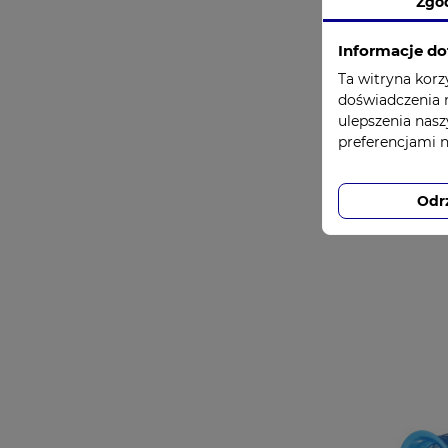
Zgo
Informacje do
Ta witryna korz
doświadczenia n
ulepszenia nasz
preferencjami 
Szczot
myci
Odr