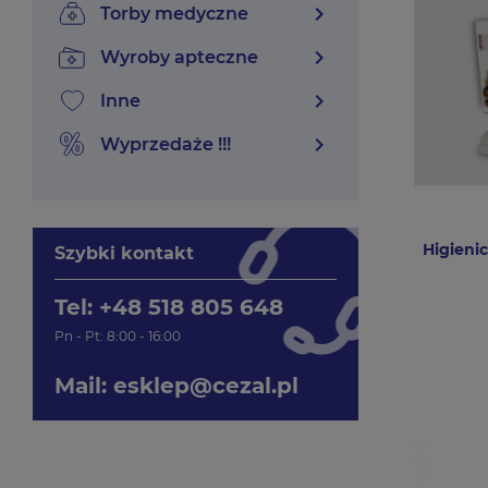
chevron_right
torby medyczne
chevron_right
wyroby apteczne
chevron_right
inne
chevron_right
wyprzedaże !!!
Higieni
Szybki kontakt
Tel: +48 518 805 648
Pn - Pt: 8:00 - 16:00
Mail:
esklep@cezal.pl