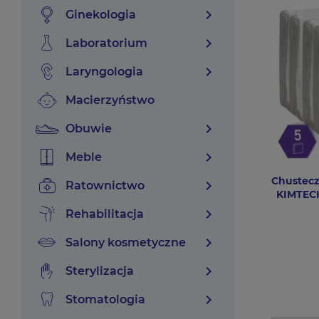
chevron_right
ginekologia
chevron_right
laboratorium
chevron_right
laryngologia
macierzyństwo
chevron_right
obuwie
chevron_right
meble
Chustecz
chevron_right
ratownictwo
KIMTEC
chevron_right
rehabilitacja
chevron_right
salony kosmetyczne
chevron_right
sterylizacja
chevron_right
stomatologia