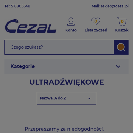
Tel: 518805648
Mail:
esklep@cezal.pl
0
0
Konto
Lista życzeń
Koszyk
expand_more
Kategorie
ULTRADŹWIĘKOWE

Nazwa, A do Z
Przepraszamy za niedogodności.