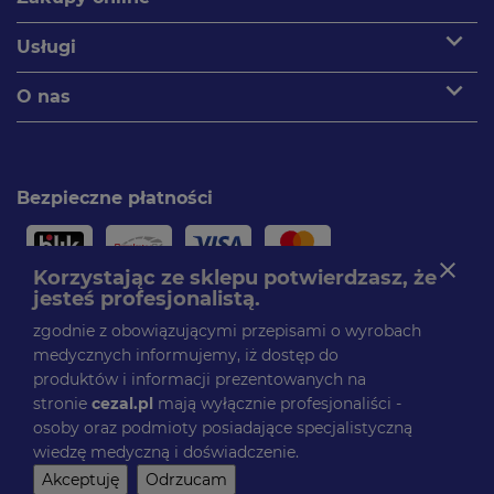
expand_more
Usługi
expand_more
O nas
Bezpieczne płatności
close
Korzystając ze sklepu potwierdzasz, że
jesteś profesjonalistą.
Paczki dostarczamy
zgodnie z obowiązującymi przepisami o wyrobach
medycznych informujemy, iż dostęp do
produktów i informacji prezentowanych na
stronie
cezal.pl
mają wyłącznie profesjonaliści -
Obserwuj nas
osoby oraz podmioty posiadające specjalistyczną
Facebook
wiedzę medyczną i doświadczenie.
© CEZAL 2025. Wszelkie prawa zastrzeżone.