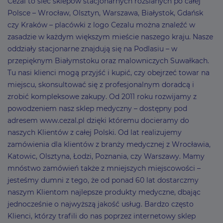
Cezal to sieć sklepów stacjonarnych rozsianych po całej
Polsce – Wrocław, Olsztyn, Warszawa, Białystok, Gdańsk
czy Kraków – placówki z logo Cezalu można znaleźć w
zasadzie w każdym większym mieście naszego kraju. Nasze
oddziały stacjonarne znajdują się na Podlasiu – w
przepięknym Białymstoku oraz malowniczych Suwałkach.
Tu nasi klienci mogą przyjść i kupić, czy obejrzeć towar na
miejscu, skonsultować się z profesjonalnym doradcą i
zrobić kompleksowe zakupy. Od 2011 roku rozwijamy z
powodzeniem nasz sklep medyczny – dostępny pod
adresem www.cezal.pl dzięki któremu docieramy do
naszych Klientów z całej Polski. Od lat realizujemy
zamówienia dla klientów z branży medycznej z Wrocławia,
Katowic, Olsztyna, Łodzi, Poznania, czy Warszawy. Mamy
mnóstwo zamówień także z mniejszych miejscowości –
jesteśmy dumni z tego, że od ponad 60 lat dostarczmy
naszym Klientom najlepsze produkty medyczne, dbając
jednocześnie o najwyższą jakość usług. Bardzo często
Klienci, którzy trafili do nas poprzez internetowy sklep