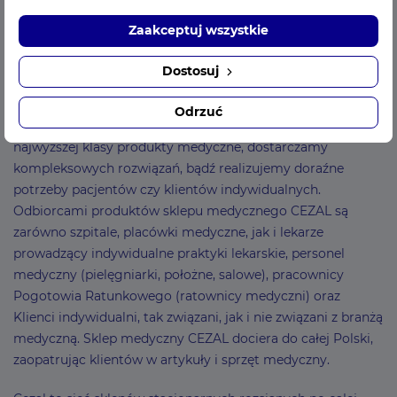
wszelkie potrzebne akcesoria i sprzęt medyczny. Po
Zaakceptuj wszystkie
przekształceniu w 1998 roku w spółkę z ograniczoną
odpowiedzialnością działamy dalej zaopatrując naszych
Dostosuj
Klientów w akcesoria medyczne. Choć zmienił się profil
własności firmy, to nie zmieniła się jej podstawowa forma
Odrzuć
działania – nadal zaopatrujemy branżę medyczną w
najwyższej klasy produkty medyczne, dostarczamy
kompleksowych rozwiązań, bądź realizujemy doraźne
potrzeby pacjentów czy klientów indywidualnych.
Odbiorcami produktów sklepu medycznego CEZAL są
zarówno szpitale, placówki medyczne, jak i lekarze
prowadzący indywidualne praktyki lekarskie, personel
medyczny (pielęgniarki, położne, salowe), pracownicy
Pogotowia Ratunkowego (ratownicy medyczni) oraz
Klienci indywidualni, tak związani, jak i nie związani z branżą
medyczną. Sklep medyczny CEZAL dociera do całej Polski,
zaopatrując klientów w artykuły i sprzęt medyczny.