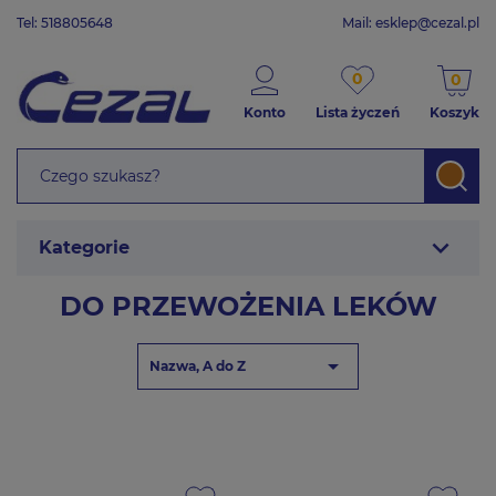
Tel: 518805648
Mail:
esklep@cezal.pl
0
0
Konto
Lista życzeń
Koszyk
expand_more
Kategorie
DO PRZEWOŻENIA LEKÓW

Nazwa, A do Z