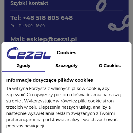
Szybki kontakt
Tel: +48 518 805 648
Pn - Pt: 8:00 - 16:00
Mail:
esklep@cezal.pl
Cookies
Zgody
Szczegóły
O Cookies
Informacje dotyczące plików cookies
Ta witryna korzysta z własnych plików cookie, aby
zapewnić Ci najwyższy poziom doświadczenia na naszej
stronie . Wykorzystujemy również pliki cookie stron
trzecich w celu ulepszenia naszych usług, analizy a
CEZAL - Sklep medyczny
nastepnie wyświetlania reklam związanych z Twoimi
preferencjami na podstawie analizy Twoich zachowań
Sklep medyczny Cezal Sp. z o.o. to istniejący od 1949 roku
podczas nawigacji.
ośrodek kompleksowo zaopatrujący branżę medyczną we