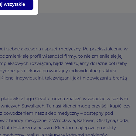
j wszystkie
otrzebne akcesoria i sprzęt medyczny. Po przekształceniu w
mienił się profil własności firmy, to nie zmieniła się jej
mpleksowych rozwiązań, bądź realizujemy doraźne potrzeby
czne, jak i lekarze prowadzący indywidualne praktyki
enci indywidualni, tak związani, jak i nie związani z branżą
 – placówki z logo Cezalu można znaleźć w zasadzie w każdym
niczych Suwałkach. Tu nasi klienci mogą przyjść i kupić, czy
my z powodzeniem nasz sklep medyczny – dostępny pod
ów z branży medycznej z Wrocławia, Katowic, Olsztyna, Łodzi,
0 lat dostarczmy naszym Klientom najlepsze produkty
lep medyczny, realizują zakupy w którymś ze sklepów