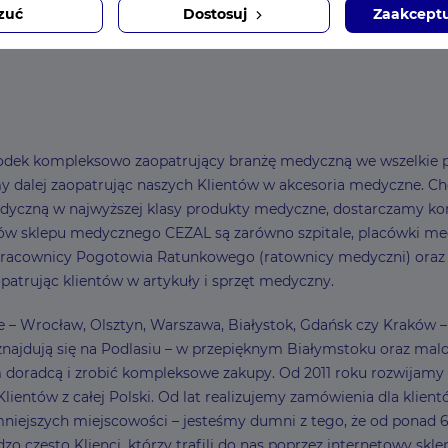
zuć
Dostosuj
Zaakceptu
ośrodek kompleksowo zaopatrujący branżę medyczną we wszelkie p
dalej zaopatrując naszych Klientów w akcesoria medyczne. Choć z
dyczną w najwyższej klasy produkty medyczne, dostarczamy ko
w sklepu medycznego CEZAL są zarówno szpitale, placówki medy
 pracownicy Pogotowia Ratunkowego (ratownicy medyczni) oraz Kli
patrując klientów w artykuły i sprzęt medyczny.
sce – Wrocław, Olsztyn, Warszawa, Białystok, Gdańsk czy Kraków
najdują się na Podlasiu – w przepięknym Białymstoku oraz malow
ym doradcą i zrobić kompleksowe zakupy. Od 2011 roku rozwija
entów z całej Polski. Od lat realizujemy zamówienia dla klient
ejszych miejscowości – jesteśmy dumni z tego, że od ponad 6
zo często Klienci, którzy trafili do nas poprzez internetowy sk