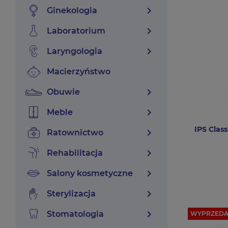
chevron_right
ginekologia
chevron_right
laboratorium
chevron_right
laryngologia
macierzyństwo
chevron_right
obuwie
chevron_right
meble
IPS Clas
chevron_right
ratownictwo
chevron_right
rehabilitacja
chevron_right
salony kosmetyczne
chevron_right
sterylizacja
chevron_right
stomatologia
WYPRZEDA