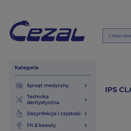
Kategorie
chevron_right
sprzęt medyczny
IPS CL
technika
chevron_right
dentystyczna
chevron_right
dezynfekcja i czystość
chevron_right
fit & beauty