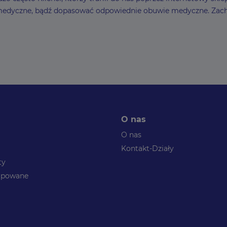
 medyczne, bądź dopasować odpowiednie obuwie medyczne. Zach
O nas
O nas
Kontakt-Działy
ty
kupowane