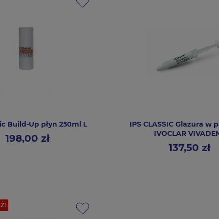
sic Build-Up płyn 250ml L
IPS CLASSIC Glazura w p
IVOCLAR VIVADE
198,00 zł
Cena
137,50 zł
Cena
Ż!