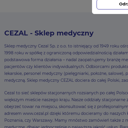
Odr
CEZAL - Sklep medyczny
Sklep medyczny Cezal Sp. z o.o. to istniejący od 1949 roku 
1998 roku w spółkę z ograniczoną odpowiedzialnością działamy 
podstawowa forma działania – nadal zaopatrujemy branżę me
pacjentów czy klientów indywidualnych. Odbiorcami produktó
lekarskie, personel medyczny (pielęgniarki, położne, salowe),
medyczną. Sklep medyczny CEZAL dociera do całej Polski, zao
Cezal to sieć sklepów stacjonarnych rozsianych po całej Pol
większym mieście naszego kraju. Nasze oddziały stacjonarne z
obejrzeć towar na miejscu, skonsultować się z profesjonaln
adresem www.cezal.pl dzięki któremu docieramy do naszych Kli
Poznania, czy Warszawy. Mamy mnóstwo zamówień także z mni
medyczne, dbając jednocześnie o najwyższą jakość usług. Bard