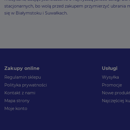
stacjonarnych, bo wolą przed zakupem przymierzyć ubrania
się w Białymstoku i Suwałkach.
Zakupy online
Usługi
Regulamin sklepu
Wysyłka
Polityka prywatności
Promocje
Kontakt z nami
Nowe produk
Mapa strony
Najczęściej 
Moje konto