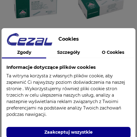
Cookies
Nożyki / Lancety
Nożyki lancety
Zgody
Szczegóły
O Cookies
hematologiczne
ALERGOLOGICZNE
alergologiczne Heinz
sterylne 200szt.
Herenz (200 szt., ref.
HEINZ HERENZ
Informacje dotyczące plików cookies
1110102)
1110106
Ta witryna korzysta z własnych plików cookie, aby
37,40 zł
59,99 zł
Cena
Cena
zapewnić Ci najwyższy poziom doświadczenia na naszej
stronie . Wykorzystujemy również pliki cookie stron
trzecich w celu ulepszenia naszych usług, analizy a
nastepnie wyświetlania reklam związanych z Twoimi
preferencjami na podstawie analizy Twoich zachowań
podczas nawigacji.
Zaakceptuj wszystkie