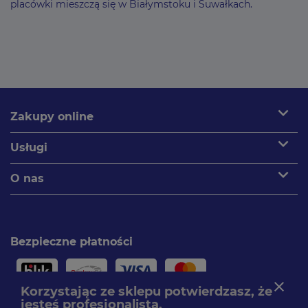
placówki mieszczą się w Białymstoku i Suwałkach.
expand_more
Zakupy online
expand_more
Usługi
expand_more
O nas
Bezpieczne płatności
close
Korzystając ze sklepu potwierdzasz, że
jesteś profesjonalistą.
Paczki dostarczamy