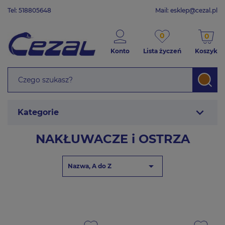
Tel: 518805648
Mail:
esklep@cezal.pl
0
0
Konto
Lista życzeń
Koszyk
expand_more
Kategorie
NAKŁUWACZE i OSTRZA

Nazwa, A do Z