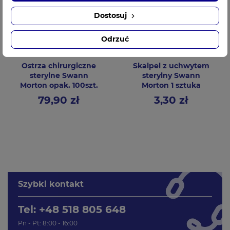
Dostosuj
Odrzuć
Ostrza chirurgiczne
Skalpel z uchwytem
sterylne Swann
sterylny Swann
Morton opak. 100szt.
Morton 1 sztuka
79,90 zł
3,30 zł
Cena
Cena
Szybki kontakt
Tel: +48 518 805 648
Pn - Pt: 8:00 - 16:00