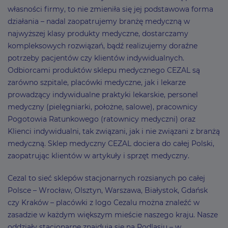
własności firmy, to nie zmieniła się jej podstawowa forma
działania – nadal zaopatrujemy branżę medyczną w
najwyższej klasy produkty medyczne, dostarczamy
kompleksowych rozwiązań, bądź realizujemy doraźne
potrzeby pacjentów czy klientów indywidualnych.
Odbiorcami produktów sklepu medycznego CEZAL są
zarówno szpitale, placówki medyczne, jak i lekarze
prowadzący indywidualne praktyki lekarskie, personel
medyczny (pielęgniarki, położne, salowe), pracownicy
Pogotowia Ratunkowego (ratownicy medyczni) oraz
Klienci indywidualni, tak związani, jak i nie związani z branżą
medyczną. Sklep medyczny CEZAL dociera do całej Polski,
zaopatrując klientów w artykuły i sprzęt medyczny.
Cezal to sieć sklepów stacjonarnych rozsianych po całej
Polsce – Wrocław, Olsztyn, Warszawa, Białystok, Gdańsk
czy Kraków – placówki z logo Cezalu można znaleźć w
zasadzie w każdym większym mieście naszego kraju. Nasze
oddziały stacjonarne znajdują się na Podlasiu – w