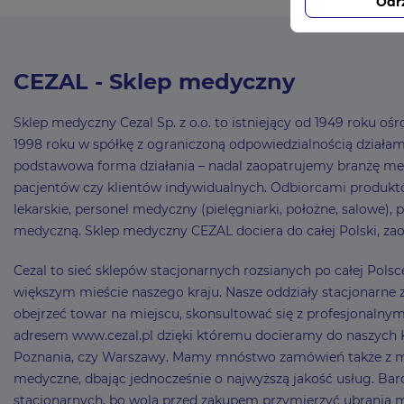
Odr
CEZAL - Sklep medyczny
Sklep medyczny Cezal Sp. z o.o. to istniejący od 1949 roku 
1998 roku w spółkę z ograniczoną odpowiedzialnością działamy 
podstawowa forma działania – nadal zaopatrujemy branżę me
pacjentów czy klientów indywidualnych. Odbiorcami produktó
lekarskie, personel medyczny (pielęgniarki, położne, salowe),
medyczną. Sklep medyczny CEZAL dociera do całej Polski, zao
Cezal to sieć sklepów stacjonarnych rozsianych po całej Pol
większym mieście naszego kraju. Nasze oddziały stacjonarne z
obejrzeć towar na miejscu, skonsultować się z profesjonaln
adresem www.cezal.pl dzięki któremu docieramy do naszych Kli
Poznania, czy Warszawy. Mamy mnóstwo zamówień także z mni
medyczne, dbając jednocześnie o najwyższą jakość usług. Bard
stacjonarnych, bo wolą przed zakupem przymierzyć ubrania