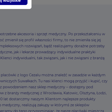
j wszystkie
otrzebne akcesoria i sprzęt medyczny. Po przekształceniu w
mienił się profil własności firmy, to nie zmieniła się jej
mpleksowych rozwiązań, bądź realizujemy doraźne potrzeby
czne, jak i lekarze prowadzący indywidualne praktyki
enci indywidualni, tak związani, jak i nie związani z branżą
 – placówki z logo Cezalu można znaleźć w zasadzie w każdym
niczych Suwałkach. Tu nasi klienci mogą przyjść i kupić, czy
my z powodzeniem nasz sklep medyczny – dostępny pod
ów z branży medycznej z Wrocławia, Katowic, Olsztyna, Łodzi,
0 lat dostarczmy naszym Klientom najlepsze produkty
lep medyczny, realizują zakupy w którymś ze sklepów
ęcamy do tego przypominając, że nasze placówki mieszczą