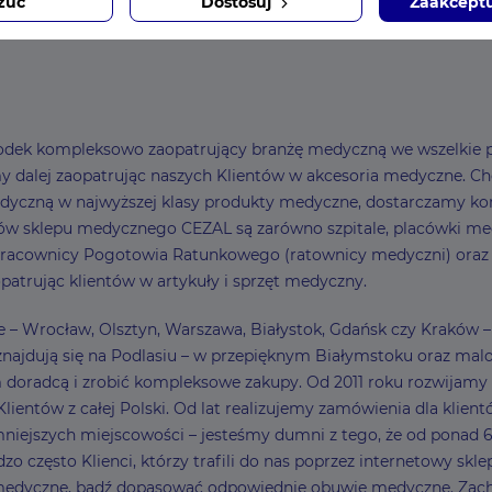
zuć
Dostosuj
Zaakceptu
ośrodek kompleksowo zaopatrujący branżę medyczną we wszelkie p
dalej zaopatrując naszych Klientów w akcesoria medyczne. Choć z
dyczną w najwyższej klasy produkty medyczne, dostarczamy ko
w sklepu medycznego CEZAL są zarówno szpitale, placówki medy
 pracownicy Pogotowia Ratunkowego (ratownicy medyczni) oraz Kli
patrując klientów w artykuły i sprzęt medyczny.
sce – Wrocław, Olsztyn, Warszawa, Białystok, Gdańsk czy Kraków
najdują się na Podlasiu – w przepięknym Białymstoku oraz malow
ym doradcą i zrobić kompleksowe zakupy. Od 2011 roku rozwija
entów z całej Polski. Od lat realizujemy zamówienia dla klient
ejszych miejscowości – jesteśmy dumni z tego, że od ponad 6
zo często Klienci, którzy trafili do nas poprzez internetowy sk
 medyczne, bądź dopasować odpowiednie obuwie medyczne. Zach