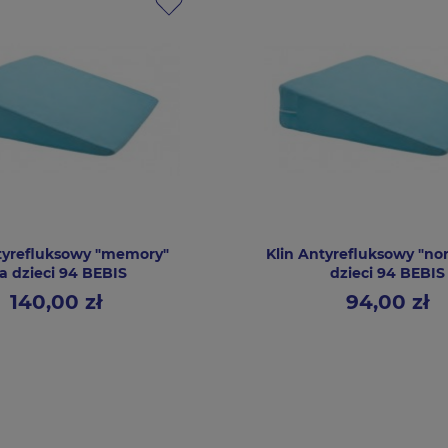
tyrefluksowy "memory"
Klin Antyrefluksowy "no
la dzieci 94 BEBIS
dzieci 94 BEBIS
140,00 zł
94,00 zł
Cena
Cena