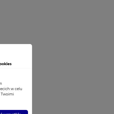
ookies
om
zecich w celu
z Twoimi