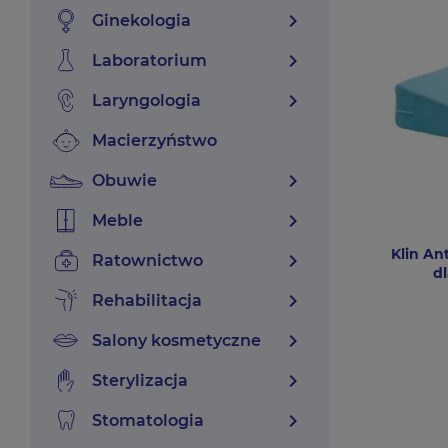
chevron_right
ginekologia
chevron_right
laboratorium
chevron_right
laryngologia
macierzyństwo
chevron_right
obuwie
chevron_right
meble
Klin An
chevron_right
ratownictwo
d
chevron_right
rehabilitacja
chevron_right
salony kosmetyczne
chevron_right
sterylizacja
chevron_right
stomatologia