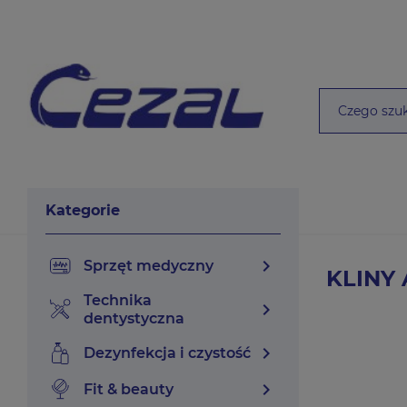
Kategorie
chevron_right
sprzęt medyczny
KLINY
technika
chevron_right
dentystyczna
chevron_right
dezynfekcja i czystość
chevron_right
fit & beauty