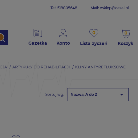
Tel: 518805648
Mail:
esklep@cezal.pl
0
0
Gazetka
Konto
Lista życzeń
Koszyk
CJA
ARTYKUŁY DO REHABILITACJI
KLINY ANTYREFLUKSOWE

Sortuj wg:
Nazwa, A do Z