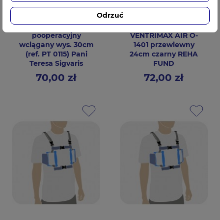
Odrzuć
Pas brzuszny
Pas brzuszny
pooperacyjny
VENTRIMAX AIR O-
wciągany wys. 30cm
1401 przewiewny
(ref. PT 0115) Pani
24cm czarny REHA
Teresa Sigvaris
FUND
70,00 zł
72,00 zł
Cena
Cena