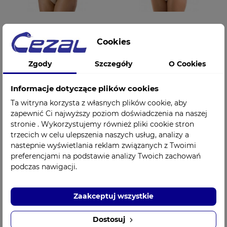
Pas brzuszny
Pas brzuszny
Cookies
pooperacyjny
pooperacyjny
uciskowy zapinany
uciskowy zapinany
Zgody
Szczegóły
O Cookies
wys. 22cm PT.102
wys. 30cm PT.101
Pani Teresa Medica
Pani Teresa Medica
Sigvaris
Sigvaris
Informacje dotyczące plików cookies
74,00 zł
76,00 zł
Cena
Cena
Ta witryna korzysta z własnych plików cookie, aby
zapewnić Ci najwyższy poziom doświadczenia na naszej
stronie . Wykorzystujemy również pliki cookie stron
trzecich w celu ulepszenia naszych usług, analizy a
nastepnie wyświetlania reklam związanych z Twoimi
preferencjami na podstawie analizy Twoich zachowań
podczas nawigacji.
Zaakceptuj wszystkie
Dostosuj