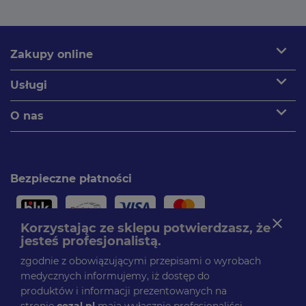
expand_more
Zakupy online
expand_more
Usługi
expand_more
O nas
Bezpieczne płatności
close
Korzystając ze sklepu potwierdzasz, że
jesteś profesjonalistą.
Paczki dostarczamy
zgodnie z obowiązującymi przepisami o wyrobach
medycznych informujemy, iż dostęp do
produktów i informacji prezentowanych na