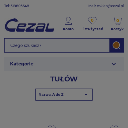
Tel: 518805648
Mail:
esklep@cezal.pl
0
0
Konto
Lista życzeń
Koszyk
expand_more
Kategorie
TUŁÓW

Nazwa, A do Z