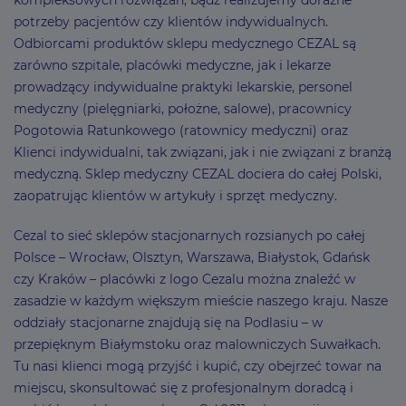
kompleksowych rozwiązań, bądź realizujemy doraźne
potrzeby pacjentów czy klientów indywidualnych.
Odbiorcami produktów sklepu medycznego CEZAL są
zarówno szpitale, placówki medyczne, jak i lekarze
prowadzący indywidualne praktyki lekarskie, personel
medyczny (pielęgniarki, położne, salowe), pracownicy
Pogotowia Ratunkowego (ratownicy medyczni) oraz
Klienci indywidualni, tak związani, jak i nie związani z branżą
medyczną. Sklep medyczny CEZAL dociera do całej Polski,
zaopatrując klientów w artykuły i sprzęt medyczny.
Cezal to sieć sklepów stacjonarnych rozsianych po całej
Polsce – Wrocław, Olsztyn, Warszawa, Białystok, Gdańsk
czy Kraków – placówki z logo Cezalu można znaleźć w
zasadzie w każdym większym mieście naszego kraju. Nasze
oddziały stacjonarne znajdują się na Podlasiu – w
przepięknym Białymstoku oraz malowniczych Suwałkach.
Tu nasi klienci mogą przyjść i kupić, czy obejrzeć towar na
miejscu, skonsultować się z profesjonalnym doradcą i