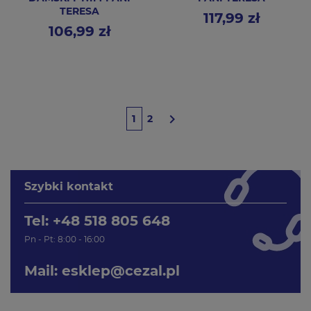
TERESA
117,99 zł
Cena
106,99 zł
Cena

1
2
Szybki kontakt
Tel: +48 518 805 648
Pn - Pt: 8:00 - 16:00
Mail:
esklep@cezal.pl