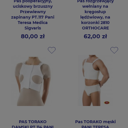
Pas pooperacyjny,
Pas rozgrzewjący
uciskowy brzuszny
wełniany na
Przewiewny
kręgosłup
zapinany PT.117 Pani
lędźwiowy, na
Teresa Medica
korzonki 2810
Sigvaris
ORTHOCARE
80,00 zł
62,00 zł
Cena
Cena
PAS TORAKO
Pas TORAKO męski
DAMSKI PT.114 PANI
PANI TERESA