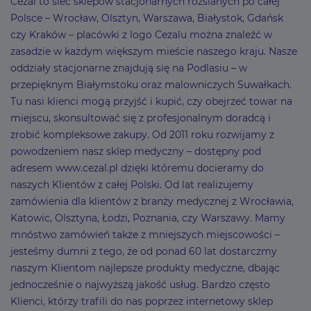
Cezal to sieć sklepów stacjonarnych rozsianych po całej
Polsce – Wrocław, Olsztyn, Warszawa, Białystok, Gdańsk
czy Kraków – placówki z logo Cezalu można znaleźć w
zasadzie w każdym większym mieście naszego kraju. Nasze
oddziały stacjonarne znajdują się na Podlasiu – w
przepięknym Białymstoku oraz malowniczych Suwałkach.
Tu nasi klienci mogą przyjść i kupić, czy obejrzeć towar na
miejscu, skonsultować się z profesjonalnym doradcą i
zrobić kompleksowe zakupy. Od 2011 roku rozwijamy z
powodzeniem nasz sklep medyczny – dostępny pod
adresem www.cezal.pl dzięki któremu docieramy do
naszych Klientów z całej Polski. Od lat realizujemy
zamówienia dla klientów z branży medycznej z Wrocławia,
Katowic, Olsztyna, Łodzi, Poznania, czy Warszawy. Mamy
mnóstwo zamówień także z mniejszych miejscowości –
jesteśmy dumni z tego, że od ponad 60 lat dostarczmy
naszym Klientom najlepsze produkty medyczne, dbając
jednocześnie o najwyższą jakość usług. Bardzo często
Klienci, którzy trafili do nas poprzez internetowy sklep