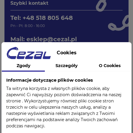
Szybki kontakt
Tel: +48 518 805 648
Pn - Pt: 8:00 - 16:00
Mail:
esklep@cezal.pl
Cookies
Zgody
Szczegóły
O Cookies
Informacje dotyczące plików cookies
Ta witryna korzysta z własnych plików cookie, aby
zapewnić Ci najwyższy poziom doświadczenia na naszej
stronie . Wykorzystujemy również pliki cookie stron
trzecich w celu ulepszenia naszych usług, analizy a
CEZAL - Sklep medyczny
nastepnie wyświetlania reklam związanych z Twoimi
preferencjami na podstawie analizy Twoich zachowań
Sklep medyczny Cezal Sp. z o.o. to istniejący od 1949 roku
podczas nawigacji.
ośrodek kompleksowo zaopatrujący branżę medyczną we