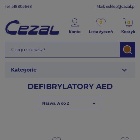
Tel: 518805648
Mail:
esklep@cezal.pl
0
0
Konto
Lista życzeń
Koszyk
expand_more
Kategorie
DEFIBRYLATORY AED

Nazwa, A do Z