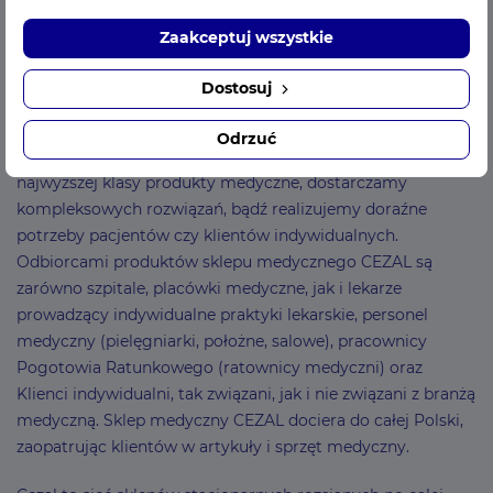
wszelkie potrzebne akcesoria i sprzęt medyczny. Po
Zaakceptuj wszystkie
przekształceniu w 1998 roku w spółkę z ograniczoną
odpowiedzialnością działamy dalej zaopatrując naszych
Dostosuj
Klientów w akcesoria medyczne. Choć zmienił się profil
własności firmy, to nie zmieniła się jej podstawowa forma
Odrzuć
działania – nadal zaopatrujemy branżę medyczną w
najwyższej klasy produkty medyczne, dostarczamy
kompleksowych rozwiązań, bądź realizujemy doraźne
potrzeby pacjentów czy klientów indywidualnych.
Odbiorcami produktów sklepu medycznego CEZAL są
zarówno szpitale, placówki medyczne, jak i lekarze
prowadzący indywidualne praktyki lekarskie, personel
medyczny (pielęgniarki, położne, salowe), pracownicy
Pogotowia Ratunkowego (ratownicy medyczni) oraz
Klienci indywidualni, tak związani, jak i nie związani z branżą
medyczną. Sklep medyczny CEZAL dociera do całej Polski,
zaopatrując klientów w artykuły i sprzęt medyczny.