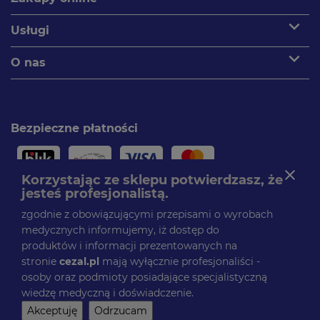
expand_more
Usługi
expand_more
O nas
Bezpieczne płatności
close
Korzystając ze sklepu potwierdzasz, że
jesteś profesjonalistą.
Paczki dostarczamy
zgodnie z obowiązującymi przepisami o wyrobach
medycznych informujemy, iż dostęp do
produktów i informacji prezentowanych na
stronie
cezal.pl
mają wyłącznie profesjonaliści -
Obserwuj nas
osoby oraz podmioty posiadające specjalistyczną
Facebook
wiedzę medyczną i doświadczenie.
© CEZAL 2025. Wszelkie prawa zastrzeżone.