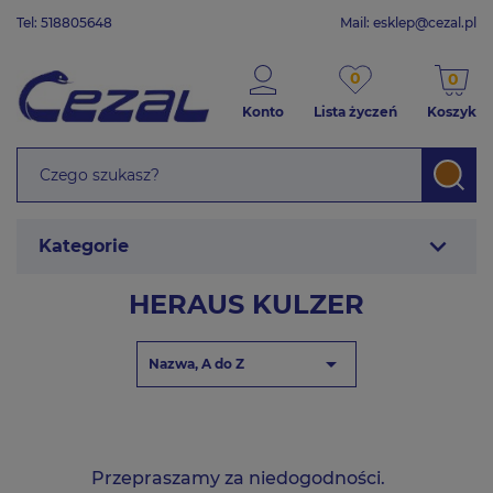
Tel: 518805648
Mail:
esklep@cezal.pl
0
0
Konto
Lista życzeń
Koszyk
expand_more
Kategorie
HERAUS KULZER

Nazwa, A do Z
Przepraszamy za niedogodności.