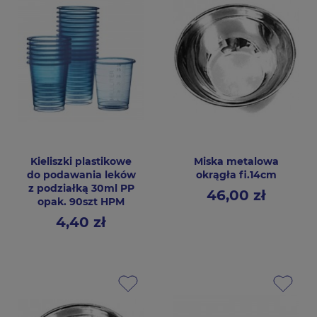
Kieliszki plastikowe
Miska metalowa
do podawania leków
okrągła fi.14cm
z podziałką 30ml PP
46,00 zł
Cena
opak. 90szt HPM
4,40 zł
Cena