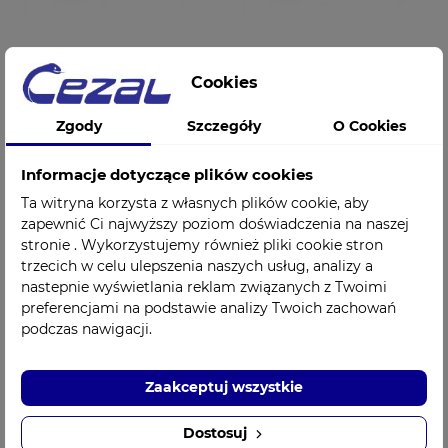
Miska nerka
Miska nerka
Cookies
plastikowa 300ml
plastikowa 700ml
20cm Rowlam
28cm Rowlam
Zgody
Szczegóły
O Cookies
5,90 zł
6,60 zł
Cena
Cena
Informacje dotyczące plików cookies
Ta witryna korzysta z własnych plików cookie, aby
zapewnić Ci najwyższy poziom doświadczenia na naszej
stronie . Wykorzystujemy również pliki cookie stron
trzecich w celu ulepszenia naszych usług, analizy a
nastepnie wyświetlania reklam związanych z Twoimi
preferencjami na podstawie analizy Twoich zachowań
podczas nawigacji.
Zaakceptuj wszystkie
Dostosuj