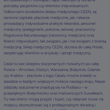
kompleksowych rozwiązań, bądź realizujemy doraźne
potrzeby pacjentów czy klientów indywidualnych.
Odbiorcami produktów sklepu medycznego CEZAL są
zarówno szpitale, placówki medyczne, jak i lekarze
prowadzący indywidualne praktyki lekarskie, personel
medyczny (pielęgniarki, położne, salowe), pracownicy
Pogotowia Ratunkowego (ratownicy medyczni) oraz
Klienci indywidualni, tak związani, jak i nie związani z branżą
medyczną. Sklep medyczny CEZAL dociera do całej Polski,
zaopatrując klientów w artykuły i sprzęt medyczny.
Cezal to sieć sklepów stacjonarnych rozsianych po całej
Polsce – Wrocław, Olsztyn, Warszawa, Białystok, Gdańsk
czy Kraków – placówki z logo Cezalu można znaleźć w
zasadzie w każdym większym mieście naszego kraju. Nasze
oddziały stacjonarne znajdują się na Podlasiu – w
przepięknym Białymstoku oraz malowniczych Suwałkach.
Tu nasi klienci mogą przyjść i kupić, czy obejrzeć towar na
miejscu, skonsultować się z profesjonalnym doradcą i