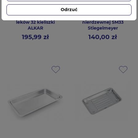
Odrzuć
TACA do podawania
Taca na leki ze stali
leków 32 kieliszki
nierdzewnej SM33
ALKAR
Stiegelmeyer
195,99 zł
140,00 zł
Cena
Cena