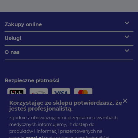
expand_more
Zakupy online
expand_more
Usługi
expand_more
O nas
Bezpieczne płatności
close
Korzystając ze sklepu potwierdzasz, że
jesteś profesjonalistą.
Paczki dostarczamy
zgodnie z obowiązującymi przepisami o wyrobach
medycznych informujemy, iż dostęp do
produktów i informacji prezentowanych na