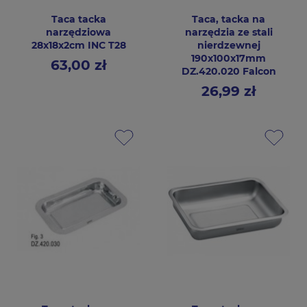
Taca tacka
Taca, tacka na
narzędziowa
narzędzia ze stali
28x18x2cm INC T28
nierdzewnej
190x100x17mm
63,00 zł
Cena
DZ.420.020 Falcon
26,99 zł
Cena