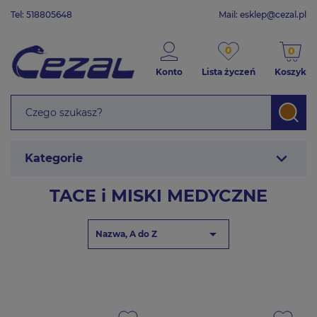
Tel: 518805648
Mail:
esklep@cezal.pl
0
0
Konto
Lista życzeń
Koszyk
expand_more
Kategorie
TACE i MISKI MEDYCZNE

Nazwa, A do Z