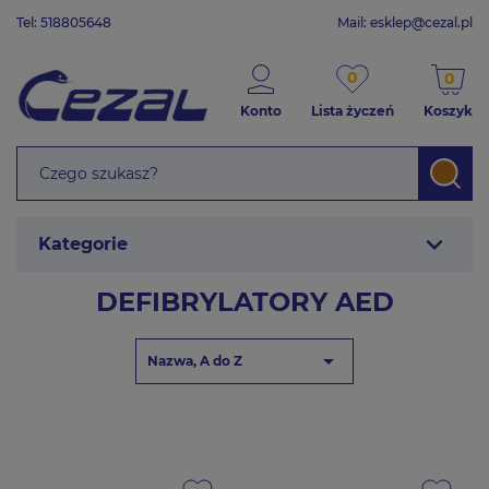
Tel: 518805648
Mail:
esklep@cezal.pl
0
0
Konto
Lista życzeń
Koszyk
expand_more
Kategorie
DEFIBRYLATORY AED

Nazwa, A do Z