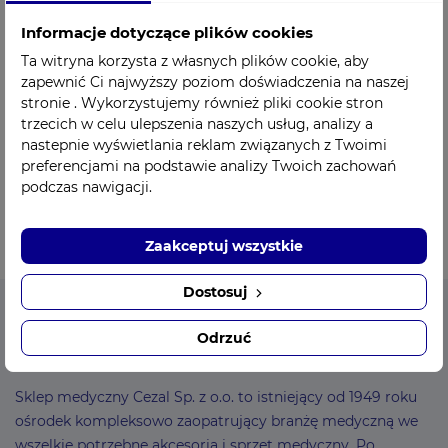
Tel: +48 518 805 648
Informacje dotyczące plików cookies
Ta witryna korzysta z własnych plików cookie, aby
Pn - Pt: 8:00 - 16:00
zapewnić Ci najwyższy poziom doświadczenia na naszej
stronie . Wykorzystujemy również pliki cookie stron
Mail:
esklep@cezal.pl
trzecich w celu ulepszenia naszych usług, analizy a
nastepnie wyświetlania reklam związanych z Twoimi
preferencjami na podstawie analizy Twoich zachowań
podczas nawigacji.
Zaakceptuj wszystkie
Dostosuj
Odrzuć
CEZAL - Sklep medyczny
Sklep medyczny Cezal Sp. z o.o. to istniejący od 1949 roku
ośrodek kompleksowo zaopatrujący branżę medyczną we
wszelkie potrzebne akcesoria i sprzęt medyczny. Po