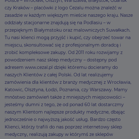
Polsce – Wrocław, Olsztyn, Warszawa, Białystok, Gdańsk
czy Kraków – placówki z logo Cezalu można znaleźć w
zasadzie w każdym większym mieście naszego kraju. Nasze
oddziały stacjonarne znajdują się na Podlasiu – w
przepięknym Białymstoku oraz malowniczych Suwałkach.
Tu nasi klienci mogą przyjść i kupić, czy obejrzeć towar na
miejscu, skonsultować się z profesjonalnym doradcą i
zrobić kompleksowe zakupy. Od 2011 roku rozwijamy z
powodzeniem nasz sklep medyczny – dostępny pod
adresem www.cezal.pl dzięki któremu docieramy do
naszych Klientów z całej Polski. Od lat realizujemy
zamówienia dla klientów z branży medycznej z Wrocławia,
Katowic, Olsztyna, Łodzi, Poznania, czy Warszawy. Mamy
mnóstwo zamówień także z mniejszych miejscowości –
jesteśmy dumni z tego, że od ponad 60 lat dostarczmy
naszym Klientom najlepsze produkty medyczne, dbając
jednocześnie o najwyższą jakość usług. Bardzo często
Klienci, którzy trafili do nas poprzez internetowy sklep
medyczny, realizują zakupy w którymś ze sklepów