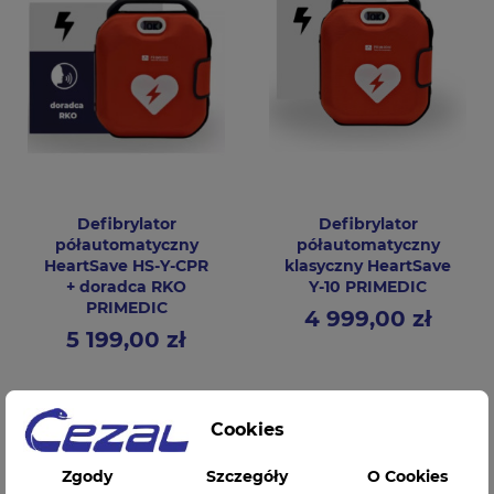
Defibrylator
Defibrylator
półautomatyczny
półautomatyczny
HeartSave HS-Y-CPR
klasyczny HeartSave
+ doradca RKO
Y-10 PRIMEDIC
PRIMEDIC
4 999,00 zł
Cena
5 199,00 zł
Cena
Cookies
Zgody
Szczegóły
O Cookies
Szybki kontakt