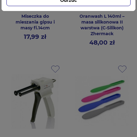
Odrzuć
Miseczka do
Oranwash L 140ml –
mieszania gipsu i
masa silikonowa II
masy fi.14cm
warstwa (C-Silikon)
Zhermack
17,99 zł
Cena
48,00 zł
Cena