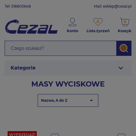
Tel: 518805648
Mail:
esklep@cezal.pl
0
0
Konto
Lista życzeń
Koszyk
expand_more
Kategorie
MASY WYCISKOWE

Nazwa, A do Z
WYPRZEDAŻ!