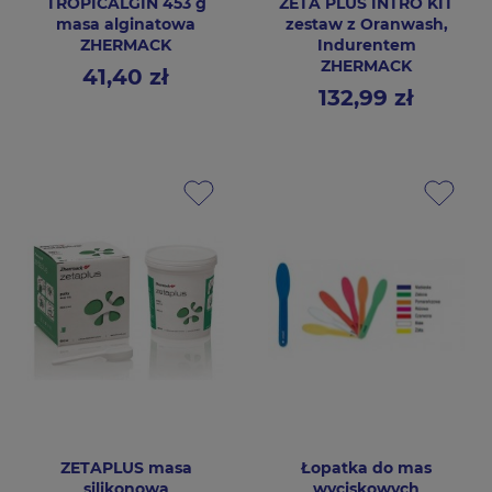
TROPICALGIN 453 g
ZETA PLUS INTRO KIT
masa alginatowa
zestaw z Oranwash,
ZHERMACK
Indurentem
ZHERMACK
41,40 zł
Cena
132,99 zł
Cena
ZETAPLUS masa
Łopatka do mas
silikonowa
wyciskowych