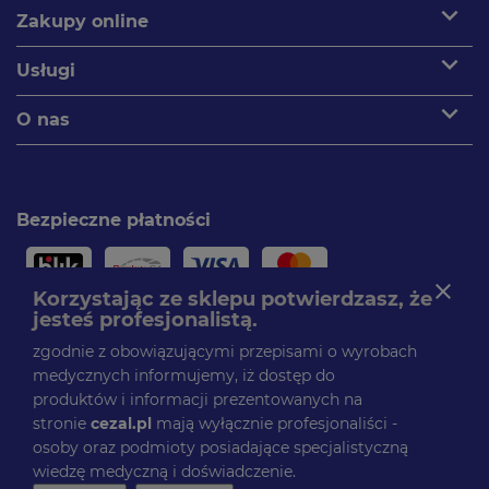
expand_more
Zakupy online
expand_more
Usługi
expand_more
O nas
Bezpieczne płatności
close
Korzystając ze sklepu potwierdzasz, że
jesteś profesjonalistą.
Paczki dostarczamy
zgodnie z obowiązującymi przepisami o wyrobach
medycznych informujemy, iż dostęp do
produktów i informacji prezentowanych na
stronie
cezal.pl
mają wyłącznie profesjonaliści -
Obserwuj nas
osoby oraz podmioty posiadające specjalistyczną
Facebook
wiedzę medyczną i doświadczenie.