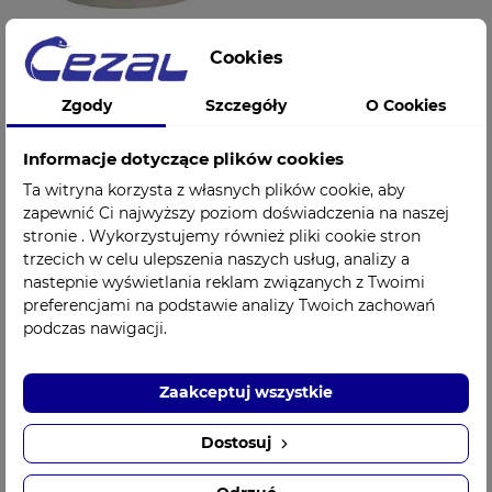
Cookies
Masa wyciskowa
Masa wyciskowa
Zgody
Szczegóły
O Cookies
silikonowa C
silikonowa
pierwsza warstwa
STOMAFLEX LIGHT
STOMAFLEX PUTTY
130g SpofaDental
Informacje dotyczące plików cookies
SpofaDental Pentron
Pentron
Ta witryna korzysta z własnych plików cookie, aby
97,00 zł
35,00 zł
Cena
Cena
zapewnić Ci najwyższy poziom doświadczenia na naszej
stronie . Wykorzystujemy również pliki cookie stron
trzecich w celu ulepszenia naszych usług, analizy a
nastepnie wyświetlania reklam związanych z Twoimi
preferencjami na podstawie analizy Twoich zachowań
podczas nawigacji.
Zaakceptuj wszystkie
Dostosuj