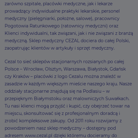
zarówno szpitale, placówki medyczne, jak i lekarze
prowadzący indywidualne praktyki lekarskie, personel
medyczny (pielęgniarki, położne, salowe), pracownicy
Pogotowia Ratunkowego (ratownicy medyczni) oraz
Klienci indywidualni, tak związani, jak i nie związani z branżą
medyczną. Sklep medyczny CEZAL dociera do całej Polski,
zaopatrując klientów w artykuły i sprzęt medyczny.
Cezal to sieć sklepów stacjonarnych rozsianych po całej
Polsce – Wrocław, Olsztyn, Warszawa, Białystok, Gdańsk
czy Kraków – placówki z logo Cezalu można znaleźć w
zasadzie w każdym większym mieście naszego kraju. Nasze
oddziały stacjonarne znajdują się na Podlasiu – w
przepięknym Białymstoku oraz malowniczych Suwałkach.
Tu nasi klienci mogą przyjść i kupić, czy obejrzeć towar na
miejscu, skonsultować się z profesjonalnym doradcą i
zrobić kompleksowe zakupy. Od 2011 roku rozwijamy z
powodzeniem nasz sklep medyczny – dostępny pod
adresem www.cezal.pl dzięki któremu docieramy do