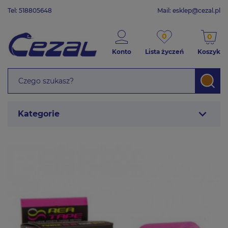
Tel: 518805648
Mail:
esklep@cezal.pl
0
0
Konto
Lista życzeń
Koszyk
expand_more
Kategorie