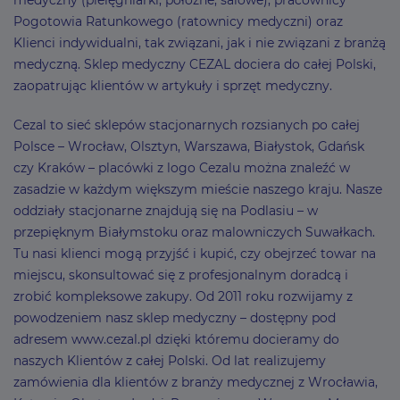
medyczny (pielęgniarki, położne, salowe), pracownicy
Pogotowia Ratunkowego (ratownicy medyczni) oraz
Klienci indywidualni, tak związani, jak i nie związani z branżą
medyczną. Sklep medyczny CEZAL dociera do całej Polski,
zaopatrując klientów w artykuły i sprzęt medyczny.
Cezal to sieć sklepów stacjonarnych rozsianych po całej
Polsce – Wrocław, Olsztyn, Warszawa, Białystok, Gdańsk
czy Kraków – placówki z logo Cezalu można znaleźć w
zasadzie w każdym większym mieście naszego kraju. Nasze
oddziały stacjonarne znajdują się na Podlasiu – w
przepięknym Białymstoku oraz malowniczych Suwałkach.
Tu nasi klienci mogą przyjść i kupić, czy obejrzeć towar na
miejscu, skonsultować się z profesjonalnym doradcą i
zrobić kompleksowe zakupy. Od 2011 roku rozwijamy z
powodzeniem nasz sklep medyczny – dostępny pod
adresem www.cezal.pl dzięki któremu docieramy do
naszych Klientów z całej Polski. Od lat realizujemy
zamówienia dla klientów z branży medycznej z Wrocławia,