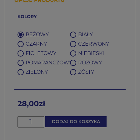
OPCJE PRODUKTU
KOLORY
BEŻOWY
BIAŁY
CZARNY
CZERWONY
FIOLETOWY
NIEBIESKI
POMARAŃCZOWY
RÓŻOWY
ZIELONY
ŻÓŁTY
28,00zł
DODAJ DO KOSZYKA