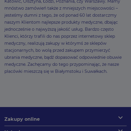
Katowic, Olsztyna, Łodzi, Poznania, czy Warszawy. Mamy
mnóstwo zamówień także z mniejszych miejscowości –
jesteśmy dumni z tego, że od ponad 60 lat dostarczmy
naszym Klientom najlepsze produkty medyczne, dbając
jednocześnie o najwyższą jakość usług. Bardzo często
Klienci, którzy trafili do nas poprzez internetowy sklep
medyczny, realizują zakupy w którymś ze sklepów
stacjonarnych, bo wolą przed zakupem przymierzyć
ubrania medyczne, bądź dopasować odpowiednie obuwie
medyczne. Zachęcamy do tego przypominając, że nasze
placówki mieszczą się w Białymstoku i Suwałkach.
expand_more
Zakupy online
expand_more