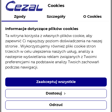
Taśmy dostępne są w 10 różnych kolorach (kolor nie ma
Cookies
wpływu na działanie): beżowy, niebieski, czarny, różowy,
zielony, żółty, pomarańczowy, fioletowy, czerwony oraz
biały.
Zgody
Szczegóły
O Cookies
Informacje dotyczące plików cookies
Taśmy REA TAPE CLASSIC stosuje się :
Ta witryna korzysta z własnych plików cookie, aby
zapewnić Ci najwyższy poziom doświadczenia na naszej
w bólach kręgosłupa odcinka szyjnego, lędźwiowego oraz
stronie . Wykorzystujemy również pliki cookie stron
piersiowego,
trzecich w celu ulepszenia naszych usług, analizy a
rwie kulszowej,
nastepnie wyświetlania reklam związanych z Twoimi
rwie barkowej,
preferencjami na podstawie analizy Twoich zachowań
po urazach i zabiegach operacyjnych,
podczas nawigacji.
w przypadku wystąpienia obrzęków,
w przeciążeniach mięśni, ścięgien i więzadeł,
w łokciu tenisisty i golfisty,
Zaakceptuj wszystkie
cieśni nadgarstka,
w nerwobólach,
wadach postawy,
Dostosuj
u kobiet w ciąży w celu odciążenia kręgosłupa i podtrzymania
brzucha.
Odrzuć